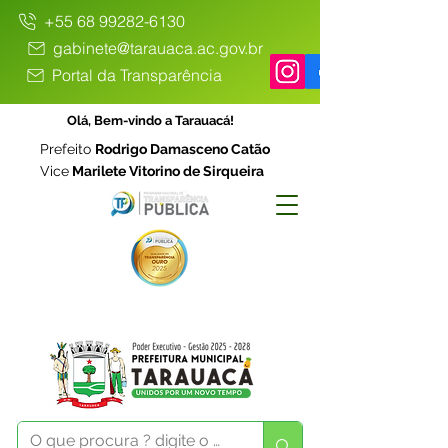
+55 68 99282-6130
gabinete@tarauaca.ac.gov.br
Portal da Transparência
Olá, Bem-vindo a Tarauacá!
Prefeito
Rodrigo Damasceno Catão
Vice
Marilete Vitorino de Sirqueira