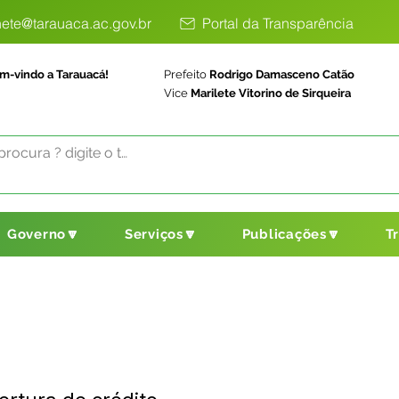
ete@tarauaca.ac.gov.br
Portal da Transparência
m-vindo a Tarauacá!
Prefeito
Rodrigo Damasceno Catão
Vice
Marilete Vitorino de Sirqueira
Governo🔽
Serviços🔽
Publicações🔽
T