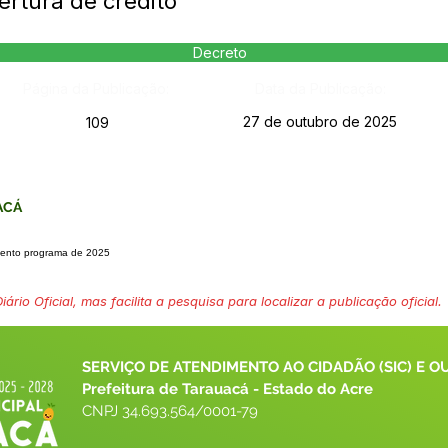
rtura de crédito
Decreto
Página da Publicação:
Data da Publicação:
27 de outubro de 2025
109
ACÁ
amento programa de 2025
ário Oficial, mas facilita a pesquisa para localizar a publicação oficial.
SERVIÇO DE ATENDIMENTO AO CIDADÃO (SIC) E O
Prefeitura de Tarauacá - Estado do Acre
CNPJ 
34.693.564/0001-79