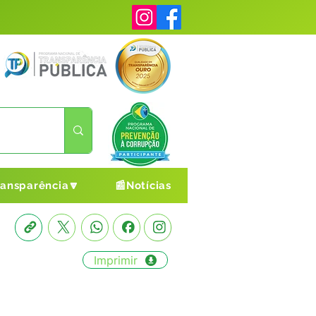
ransparência🔽
📰Notícias
Imprimir