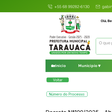
+55 68 99282-6130
gabin
Olá, Be
🏡Início
Município🔽
Voltar
Número do Processo: