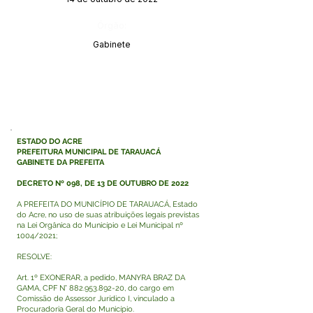
Órgão:
Gabinete
ESTADO DO ACRE
PREFEITURA MUNICIPAL DE TARAUACÁ
GABINETE DA PREFEITA
DECRETO Nº 098, DE 13 DE OUTUBRO DE 2022
A PREFEITA DO MUNICÍPIO DE TARAUACÁ, Estado
do Acre, no uso de suas atribuições legais previstas
na Lei Orgânica do Município e Lei Municipal nº
1004/2021;
RESOLVE:
Art. 1º EXONERAR, a pedido, MANYRA BRAZ DA
GAMA, CPF N°
882.953.892-20
, do cargo em
Comissão de Assessor Jurídico I, vinculado a
Procuradoria Geral do Município.