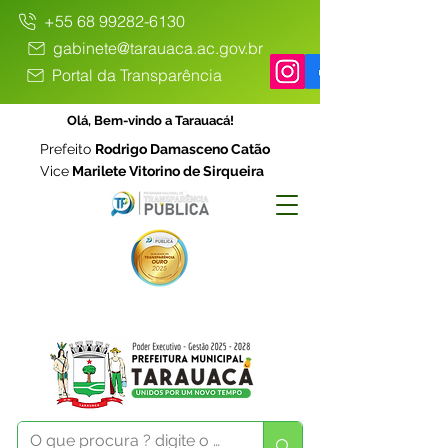
+55 68 99282-6130
gabinete@tarauaca.ac.gov.br
Portal da Transparência
Olá, Bem-vindo a Tarauacá!
Prefeito
Rodrigo Damasceno Catão
Vice
Marilete Vitorino de Sirqueira