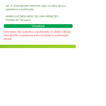
Art. 2º Este decreto entra em vigor na data de sua
assinatura e publicação.
MARIA LUCINEIA NERY DE LIMA MENEZES
Prefeita de Tarauacá
Visualizar
Este texto não substitui o publicado no Diário Oficial,
mas facilita a pesquisa para localizar a publicação
oficial.
Fale com a Prefeitura
Whatsapp
SERVIÇO DE ATENDIMENTO AO 
CIDADÃO (SIC) E OUVIDORIA