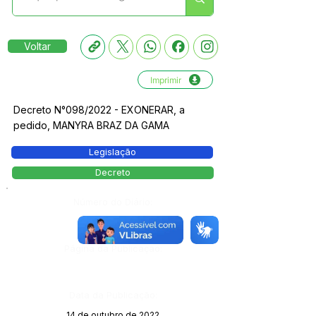
Voltar
Imprimir
Decreto N°098/2022 - EXONERAR, a
pedido, MANYRA BRAZ DA GAMA
Legislação
Decreto
Número do Diário:
13390
Página da Publicação:
Data da Publicação:
14 de outubro de 2022