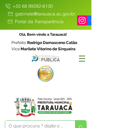
+55 68 99282-6130
gabinete@tarauaca.ac.gov.br
Portal da Transparência
Olá, Bem-vindo a Tarauacá!
Prefeito
Rodrigo Damasceno Catão
Vice
Marilete Vitorino de Sirqueira