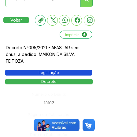
Voltar
Imprimir
Decreto N°095/2021 - AFASTAR sem
ônus, a pedido, MAIKON DA SILVA
FEITOZA
Legislação
Decreto
Número do Diário:
13107
Página da Publicação:
Data da Publicação: