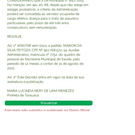
CONSIDERANDO que a Lei Municipal nº 847/2015
faz menção, em seu art. 88, desde que não esteja em
estágio probatório, a critério da Administração,
poderá ser concedida ao servidor ocupante de
cargo efetivo, licença para o trato de assuntos
particulares, pelo prazo de até três anos
consecutivos, sem remuneração.
RESOLVE:
Art. 1º AFASTAR sem ônus, a pedido, MAIKON DA
SILVA FEITOZA, CPF Nº
922.768.572-34
, Auxiliar
Administrativo, matricula nº 7752, do quadro de
pessoal da Secretaria Municipal de Saúde, pelo
período de 12 meses, a contar de 31 de agosto de
2021.
Art. 2º Este Decreto entra em vigor na data de sua
assinatura e publicação.
MARIA LUCINEIA NERY DE LIMA MENEZES
Prefeita de Tarauacá
Visualizar
Este texto não substitui o publicado no Diário Oficial,
mas facilita a pesquisa para localizar a publicação
oficial.