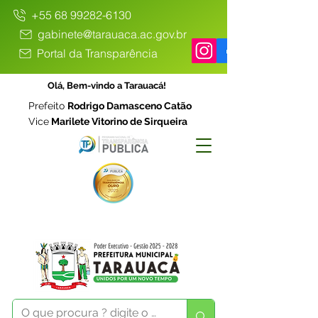
+55 68 99282-6130
gabinete@tarauaca.ac.gov.br
Portal da Transparência
Olá, Bem-vindo a Tarauacá!
Prefeito
Rodrigo Damasceno Catão
Vice
Marilete Vitorino de Sirqueira