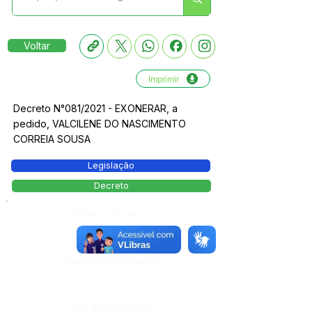
Voltar
Imprimir
Decreto N°081/2021 - EXONERAR, a
pedido, VALCILENE DO NASCIMENTO
CORREIA SOUSA
Legislação
Decreto
Número do Diário:
13084
Página da Publicação:
Data da Publicação: