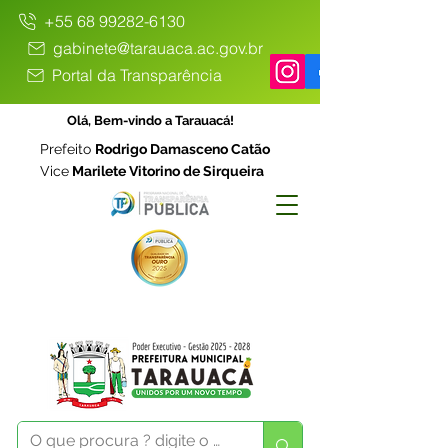
+55 68 99282-6130
gabinete@tarauaca.ac.gov.br
Portal da Transparência
Olá, Bem-vindo a Tarauacá!
Prefeito
Rodrigo Damasceno Catão
Vice
Marilete Vitorino de Sirqueira