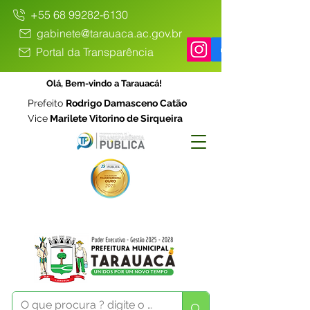
+55 68 99282-6130
gabinete@tarauaca.ac.gov.br
Portal da Transparência
Olá, Bem-vindo a Tarauacá!
Prefeito
Rodrigo Damasceno Catão
Vice
Marilete Vitorino de Sirqueira