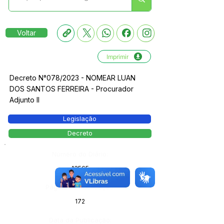
Voltar
Imprimir
Decreto N°078/2023 - NOMEAR LUAN
DOS SANTOS FERREIRA - Procurador
Adjunto II
Legislação
Decreto
Número do Diário:
13565
Página da Publicação:
172
Data da Publicação: