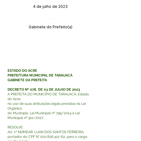
4 de julho de 2023
Órgão:
Gabinete do Prefeito(a)
ESTADO DO ACRE
PREFEITURA MUNICIPAL DE TARAUACÁ
GABINETE DA PREFEITA
DECRETO Nº 078, DE 03 DE JULHO DE 2023
A PREFEITA DO MUNICÍPIO DE TARAUACÁ, Estado
do Acre,
no uso de suas atribuições legais previstas na Lei
Orgânica
do Município, Lei Municipal nº 795/2014 e Lei
Municipal nº 911/2017;
RESOLVE:
Art. 1º NOMEAR, LUAN DOS SANTOS FERREIRA,
portador do CPF N°
002.826.412-62
, para o cargo