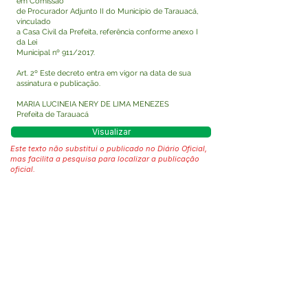
em Comissão
de Procurador Adjunto II do Município de Tarauacá,
vinculado
a Casa Civil da Prefeita, referência conforme anexo I
da Lei
Municipal nº 911/2017.
Art. 2º Este decreto entra em vigor na data de sua
assinatura e publicação.
MARIA LUCINEIA NERY DE LIMA MENEZES
Prefeita de Tarauacá
Visualizar
Este texto não substitui o publicado no Diário Oficial,
mas facilita a pesquisa para localizar a publicação
oficial.
Fale com a Prefeitura