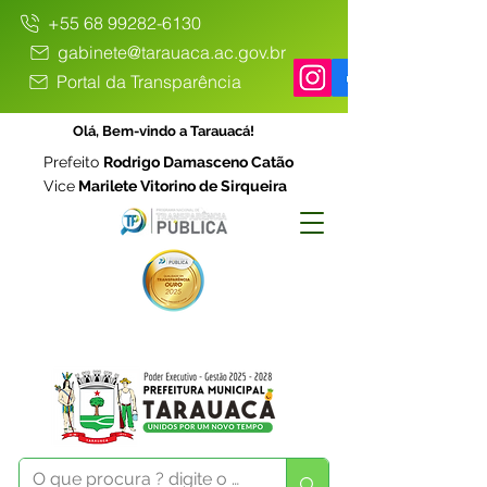
+55 68 99282-6130
gabinete@tarauaca.ac.gov.br
Portal da Transparência
Olá, Bem-vindo a Tarauacá!
Prefeito
Rodrigo Damasceno Catão
Vice
Marilete Vitorino de Sirqueira