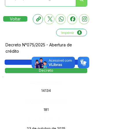
Voltar
Imprimir
Decreto N°075/2025 - Abertura de
crédito
Legislação
Decreto
Número do Diário:
14134
Página da Publicação:
181
Data da Publicação:
23 de outubro de 2025