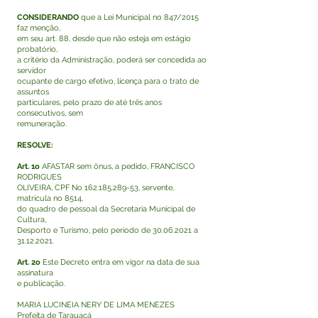
CONSIDERANDO
que a Lei Municipal no 847/2015
faz menção,
em seu art. 88, desde que não esteja em estágio
probatório,
a critério da Administração, poderá ser concedida ao
servidor
ocupante de cargo efetivo, licença para o trato de
assuntos
particulares, pelo prazo de até três anos
consecutivos, sem
remuneração.
RESOLVE:
Art. 1o
AFASTAR sem ônus, a pedido, FRANCISCO
RODRIGUES
OLIVEIRA, CPF No
162.185.289-53
, servente,
matricula no 8514,
do quadro de pessoal da Secretaria Municipal de
Cultura,
Desporto e Turismo, pelo período de
30.06.2021
a
31.12.2021
.
Art. 2o
Este Decreto entra em vigor na data de sua
assinatura
e publicação.
MARIA LUCINEIA NERY DE LIMA MENEZES
Prefeita de Tarauacá