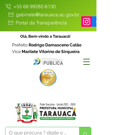
+55 68 99282-6130
gabinete@tarauaca.ac.gov.br
Portal da Transparência
Olá, Bem-vindo a Tarauacá!
Prefeito
Rodrigo Damasceno Catão
Vice
Marilete Vitorino de Sirqueira