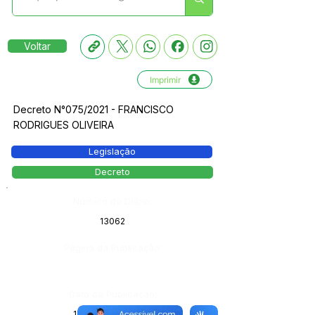
Voltar
Imprimir
Decreto N°075/2021 - FRANCISCO
RODRIGUES OLIVEIRA
Legislação
Decreto
Número do Diário:
13062
Página da Publicação:
Data da Publicação:
11 de junho de 2021