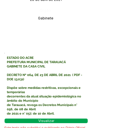
Órgão:
Gabinete
ESTADO DO ACRE
PREFEITURA MUNICIPAL DE TARAUACÁ
GABINETE DA CASA CIVIL
DECRETO Nº 064, DE 23 DE ABRIL DE 2021
(
PDF -
DOE 13.031
)
Dispõe sobre medidas restritivas, excepcionais e
temporárias
decorrentes da atual situação epidemiológica no
âmbito do Município
de Tarauacá, revoga os Decretos Municipais n°
056, de 08 de Abril
de 2021 e n° 057, de 10 de Abril.
Visualizar
Este texto não substitui o publicado no Diário Oficial,