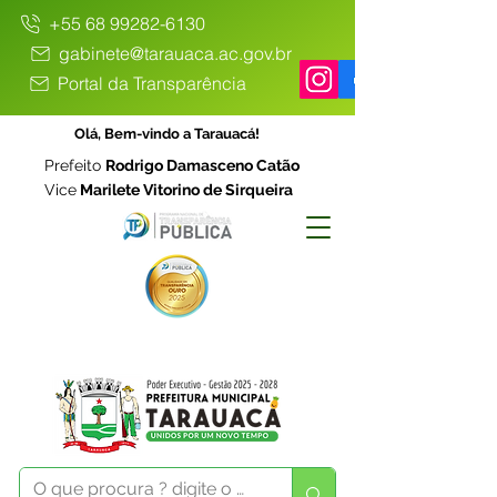
+55 68 99282-6130
gabinete@tarauaca.ac.gov.br
Portal da Transparência
Olá, Bem-vindo a Tarauacá!
Prefeito
Rodrigo Damasceno Catão
Vice
Marilete Vitorino de Sirqueira