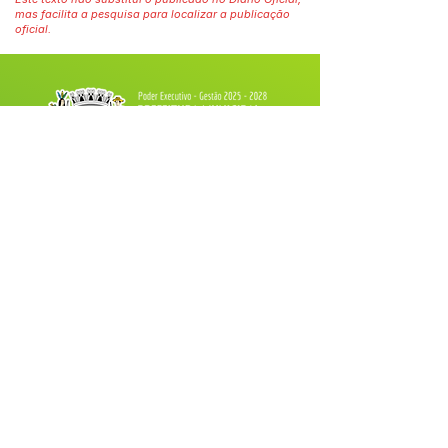
mas facilita a pesquisa para localizar a publicação
oficial.
Fale com a Prefeitura
Whatsapp
SERVIÇO DE ATENDIMENTO AO 
CIDADÃO (SIC) E OUVIDORIA
Prefeitura de Tarauacá - Estado do 
Acre
CNPJ 
34.693.564/0001-79
💻Acesso online: 
SIC 
| 
Fale Conosco
 | 
Ouvidoria
| 
Portal de Transparência
 |