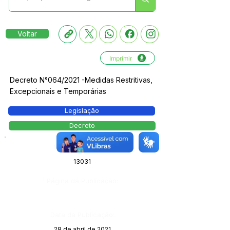
Voltar
Imprimir
Decreto N°064/2021 -Medidas Restritivas,
Excepcionais e Temporárias
Legislação
Decreto
Número do Diário:
13031
Página da Publicação:
Data da Publicação:
28 de abril de 2021