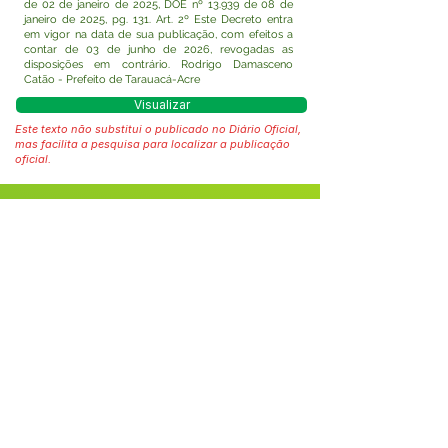
de 02 de janeiro de 2025, DOE nº 13.939 de 08 de
janeiro de 2025, pg. 131. Art. 2º Este Decreto entra
em vigor na data de sua publicação, com efeitos a
contar de 03 de junho de 2026, revogadas as
disposições em contrário. Rodrigo Damasceno
Catão - Prefeito de Tarauacá-Acre
Visualizar
Este texto não substitui o publicado no Diário Oficial,
mas facilita a pesquisa para localizar a publicação
oficial.
Fale com a Prefeitura
Whatsapp
SERVIÇO DE ATENDIMENTO AO 
CIDADÃO (SIC) E OUVIDORIA