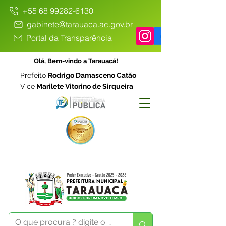
+55 68 99282-6130
gabinete@tarauaca.ac.gov.br
Portal da Transparência
Olá, Bem-vindo a Tarauacá!
Prefeito
Rodrigo Damasceno Catão
Vice
Marilete Vitorino de Sirqueira