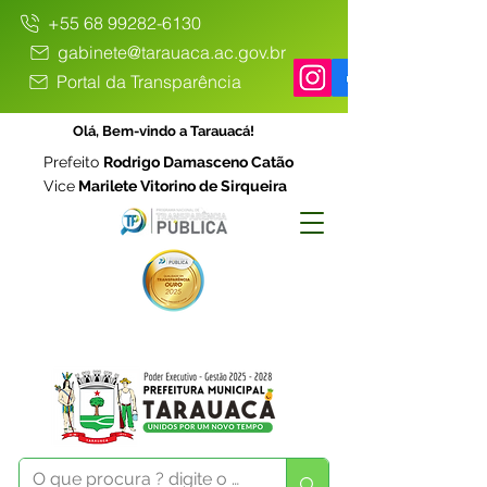
+55 68 99282-6130
gabinete@tarauaca.ac.gov.br
Portal da Transparência
Olá, Bem-vindo a Tarauacá!
Prefeito
Rodrigo Damasceno Catão
Vice
Marilete Vitorino de Sirqueira