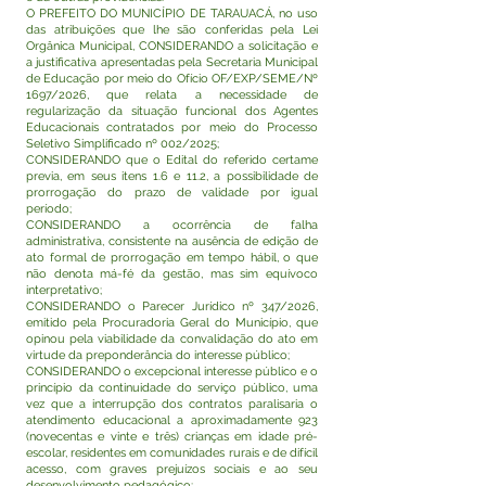
O PREFEITO DO MUNICÍPIO DE TARAUACÁ, no uso
das atribuições que lhe são conferidas pela Lei
Orgânica Municipal, CONSIDERANDO a solicitação e
a justificativa apresentadas pela Secretaria Municipal
de Educação por meio do Ofício OF/EXP/SEME/Nº
1697/2026, que relata a necessidade de
regularização da situação funcional dos Agentes
Educacionais contratados por meio do Processo
Seletivo Simplificado nº 002/2025;
CONSIDERANDO que o Edital do referido certame
previa, em seus itens 1.6 e 11.2, a possibilidade de
prorrogação do prazo de validade por igual
período;
CONSIDERANDO a ocorrência de falha
administrativa, consistente na ausência de edição de
ato formal de prorrogação em tempo hábil, o que
não denota má-fé da gestão, mas sim equívoco
interpretativo;
CONSIDERANDO o Parecer Jurídico nº 347/2026,
emitido pela Procuradoria Geral do Município, que
opinou pela viabilidade da convalidação do ato em
virtude da preponderância do interesse público;
CONSIDERANDO o excepcional interesse público e o
princípio da continuidade do serviço público, uma
vez que a interrupção dos contratos paralisaria o
atendimento educacional a aproximadamente 923
(novecentas e vinte e três) crianças em idade pré-
escolar, residentes em comunidades rurais e de difícil
acesso, com graves prejuízos sociais e ao seu
desenvolvimento pedagógico;