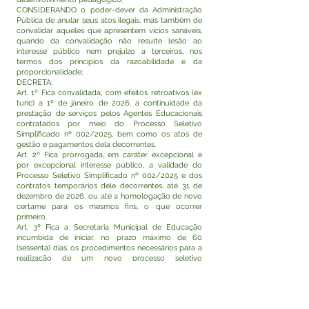
CONSIDERANDO o poder-dever da Administração
Pública de anular seus atos ilegais, mas também de
convalidar aqueles que apresentem vícios sanáveis,
quando da convalidação não resulte lesão ao
interesse público nem prejuízo a terceiros, nos
termos dos princípios da razoabilidade e da
proporcionalidade;
DECRETA:
Art. 1º Fica convalidada, com efeitos retroativos (ex
tunc) a 1º de janeiro de 2026, a continuidade da
prestação de serviços pelos Agentes Educacionais
contratados por meio do Processo Seletivo
Simplificado nº 002/2025, bem como os atos de
gestão e pagamentos dela decorrentes.
Art. 2º Fica prorrogada, em caráter excepcional e
por excepcional interesse público, a validade do
Processo Seletivo Simplificado nº 002/2025 e dos
contratos temporários dele decorrentes, até 31 de
dezembro de 2026, ou até a homologação de novo
certame para os mesmos fins, o que ocorrer
primeiro.
Art. 3º Fica a Secretaria Municipal de Educação
incumbida de iniciar, no prazo máximo de 60
(sessenta) dias, os procedimentos necessários para a
realização de um novo processo seletivo
simplificado para suprir a necessidade temporária de
pessoal para o referido programa.
Art. 4º Este Decreto entra em vigor na data de sua
publicação, retroagindo seus efeitos conforme