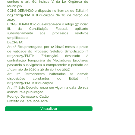
confere o art. 60, incisos V, da Lei Orgânica do
Município.
CONSIDERANDO o disposto no item 1.9 do Edital n°
003/2025/PMTK (Educação), de 28 de março de
2025;
CONSIDERANDO o que estabelece o artigo 37, inciso
III, da Constituição Federal, aplicado
subsidiariamente aos processos seletivos
simplificados;
DECRETA:
Art. 1º Fica prorrogado, por 12 (doze) meses, o prazo
de validade do Processo Seletivo Simplificado n°
003/2025/PMTK (Educação), destinado à
contratação temporária de Mediadores Escolares,
passando sua vigência a compreender o período de
1° de maio de 2026 a 30 de abril de 2027.
Art. 2º Permanecem inalteradas as demais
disposições constantes do Edital n°
003/2025/PMTK (Educação).
Art. 3º Este Decreto entra em vigor na data de sua
assinatura e publicação.
Rodrigo Damasceno Catão
Prefeito de Tarauacá-Acre
Visualizar
Este texto não substitui o publicado no Diário Oficial,
mas facilita a pesquisa para localizar a publicação
oficial.