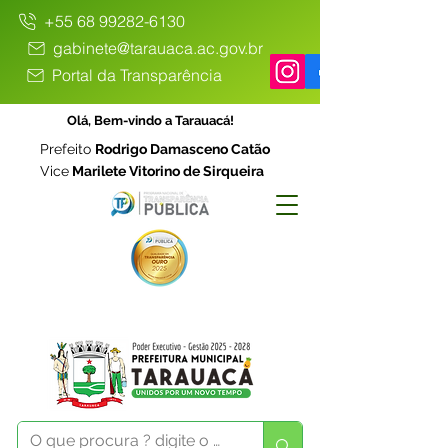
+55 68 99282-6130
gabinete@tarauaca.ac.gov.br
Portal da Transparência
Olá, Bem-vindo a Tarauacá!
Prefeito
Rodrigo Damasceno Catão
Vice
Marilete Vitorino de Sirqueira