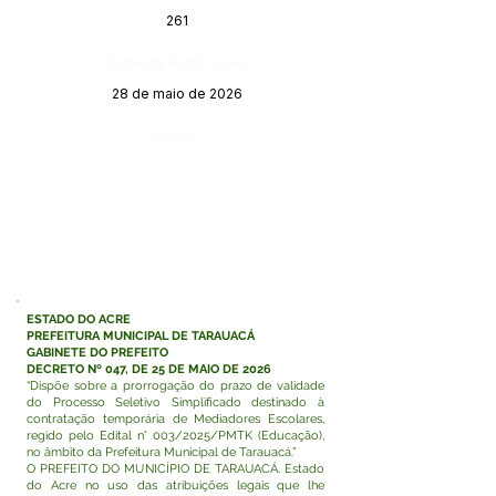
261
Data da Publicação:
28 de maio de 2026
Órgão:
ESTADO DO ACRE
PREFEITURA MUNICIPAL DE TARAUACÁ
GABINETE DO PREFEITO
DECRETO Nº 047, DE 25 DE MAIO DE 2026
“Dispõe sobre a prorrogação do prazo de validade
do Processo Seletivo Simplificado destinado à
contratação temporária de Mediadores Escolares,
regido pelo Edital n° 003/2025/PMTK (Educação),
no âmbito da Prefeitura Municipal de Tarauacá.”
O PREFEITO DO MUNICÍPIO DE TARAUACÁ. Estado
do Acre no uso das atribuições legais que lhe