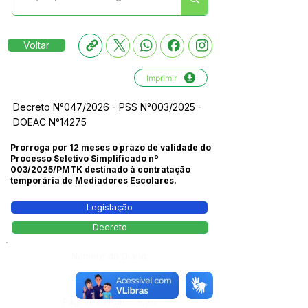
Voltar
Imprimir
Decreto N°047/2026 - PSS N°003/2025 -
DOEAC N°14275
Prorroga por 12 meses o prazo de validade do
Processo Seletivo Simplificado nº
003/2025/PMTK destinado à contratação
temporária de Mediadores Escolares.
Legislação
Decreto
Número do Diário:
17275
Página da Publicação: