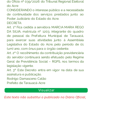
do Ofício nº 039/2026 do Tribunal Regional Eleitoral
do Acre
CONSIDERANDO o interesse público e a necessidade
de continuidade dos serviços prestados junto ao
Poder Judiciário do Estado do Acre.
DECRETA:
Art. 1º Fica cedida a servidora MARCIA MARIA REGO
DA SILVA, matrícula nº 1203, integrante do quadro
de pessoal da Prefeitura Municipal de Tarauacá,
para exercer suas atividades junto à Assembleia
Legislativa do Estado do Acre, pelo período de 01
(um) ano, com ônus para o órgão cedente.
Art. 2º O recolhimento da contribuição previdenciária
do servidor continuará sendo efetuado pelo Regime
Geral de Previdência Social – RGPS, nos termos da
legislação vigente.
Art. 3º Este Decreto entra em vigor na data de sua
assinatura e publicação.
Rodrigo Damasceno Catão
Prefeito de Tarauacá-Acre
Visualizar
Este texto não substitui o publicado no Diário Oficial,
mas facilita a pesquisa para localizar a publicação
oficial.