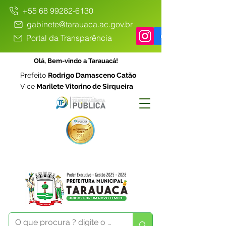
+55 68 99282-6130
gabinete@tarauaca.ac.gov.br
Portal da Transparência
Olá, Bem-vindo a Tarauacá!
Prefeito
Rodrigo Damasceno Catão
Vice
Marilete Vitorino de Sirqueira