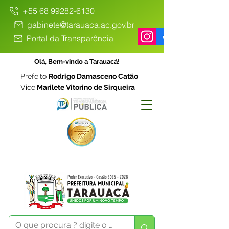
+55 68 99282-6130
gabinete@tarauaca.ac.gov.br
Portal da Transparência
Olá, Bem-vindo a Tarauacá!
Prefeito
Rodrigo Damasceno Catão
Vice
Marilete Vitorino de Sirqueira