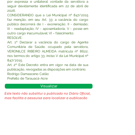
por expressa e unilateral vontade da servidora a
seguir devidamente identificada em 22 de abril de
2026.
CONSIDERANDO que a Lei Municipal nº 847/2015
faz menção, em seu Art. 33: a vacância do cargo
público decorrerá de: I - exoneração; II - demissão;
III - readaptação; IV - aposentadoria; V - posse em
outro cargo inacumulável; VI – falecimento.
RESOLVE:
Art. 1º Declarar a vacância do cargo de Agente
Comunitária de Saúde, ocupado pela servidora,
VERONILCE RIBEIRO ALMEIDA matricula nº 8622,
nos termos do artigo 33, inciso V da Lei Municipal nº
847/2015.
Art. 2º Este Decreto entra em vigor na data de sua
publicação, revogadas as disposições em contrário.
Rodrigo Damasceno Catão
Prefeito de Tarauacá-Acre
Visualizar
Este texto não substitui o publicado no Diário Oficial,
mas facilita a pesquisa para localizar a publicação
oficial.