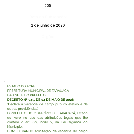
205
Data da Publicação:
2 de junho de 2026
Órgão:
ESTADO DO ACRE
PREFEITURA MUNICIPAL DE TARAUACÁ
GABINETE DO PREFEITO
DECRETO Nº 045, DE 04 DE MAIO DE 2026
“Declara a vacância de cargo público efetivo e dá
outras providências.”
O PREFEITO DO MUNICÍPIO DE TARAUACÁ, Estado
do Acre, no uso das atribuições legais que lhe
confere o art. 60, inciso V, da Lei Orgânica do
Município,
CONSIDERANDO solicitaçao de vacância do cargo