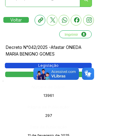
Voltar
Imprimir
Decreto N°042/2025 -Afastar ONIEDA
MARIA BENIGNO GOMES
Legislação
Decreto
Número do Diário:
13961
Página da Publicação:
297
Data da Publicação:
11 de fevereiro de 2025