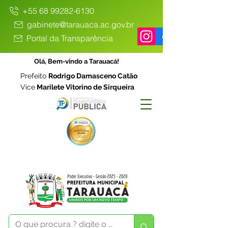
+55 68 99282-6130
gabinete@tarauaca.ac.gov.br
Portal da Transparência
Olá, Bem-vindo a Tarauacá!
Prefeito
Rodrigo Damasceno Catão
Vice
Marilete Vitorino de Sirqueira