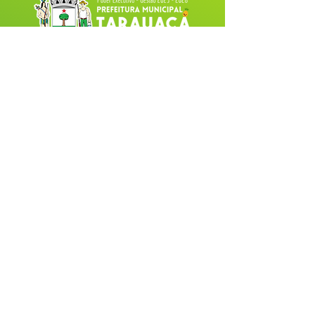
Fale com a Prefeitura
Whatsapp
SERVIÇO DE ATENDIMENTO AO 
CIDADÃO (SIC) E OUVIDORIA
Prefeitura de Tarauacá - Estado do 
Acre
CNPJ 
34.693.564/0001-79
💻Acesso online: 
SIC 
| 
Fale Conosco
 | 
Ouvidoria
| 
Portal de Transparência
 |
Mapa do Site
📱(68) 99282-6130 
🏢 Av. Cel. Juvêncio de Menezes, nº 