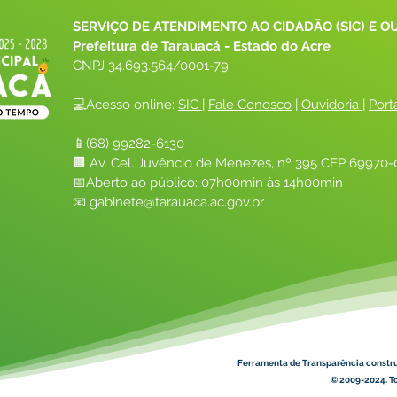
SERVIÇO DE ATENDIMENTO AO CIDADÃO (SIC) E O
Prefeitura de Tarauacá - Estado do Acre
CNPJ 
34.693.564/0001-79
💻Acesso online: 
SIC 
| 
Fale Conosco
 | 
Ouvidoria
| 
Port
📱(68) 99282-6130 
🏢 Av. Cel. Juvêncio de Menezes, nº 395 CEP 69970-0
📅Aberto ao público: 07h00min às 14h00min
📧 
gabinete@tarauaca.ac.gov.br
Ferramenta de Transparência constr
© 2009-2024. To