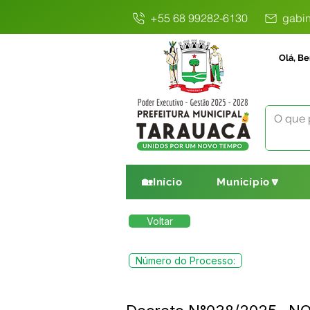
+55 68 99282-6130
gabin
Olá, Be
🏡Início
Município🔽
Voltar
Número do Processo: