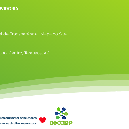
UVIDORIA
al de Transparência
 |
 Mapa do Site
00, Centro, Tarauacá, AC
uída com amor pela Decorp.
dos os direitos reservados.