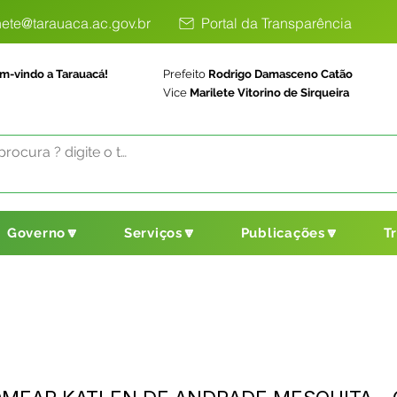
ete@tarauaca.ac.gov.br
Portal da Transparência
m-vindo a Tarauacá!
Prefeito
Rodrigo Damasceno Catão
Vice
Marilete Vitorino de Sirqueira
Governo🔽
Serviços🔽
Publicações🔽
T