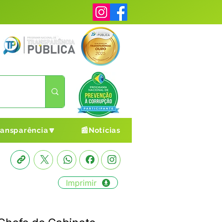
ransparência🔽
📰Notícias
Imprimir