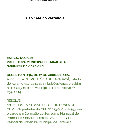
Órgão:
Gabinete do Prefeito(a)
ESTADO DO ACRE
PREFEITURA MUNICIPAL DE TARAUACÁ
GABINETE DA CASA CIVIL
DECRETO Nº036, DE 17 DE ABRIL DE 2024
A PREFEITA DO MUNICÍPIO DE TARAUACÁ, Estado
do Acre, no uso de suas atribuições legais previstas
na Lei Orgânica do Município e Lei Municipal nº
795/2014;
RESOLVE:
Art. 1º NOMEAR, FRANCISCO LÉLIO NUNES DE
OLIVEIRA, portador do CPF N°
013.080.162-39
, para
o cargo em Comissão de Secretário Municipal de
Promoção Social, referência CEC-5, do Quadro de
Pessoal da Prefeitura Municipal de Tarauacá.