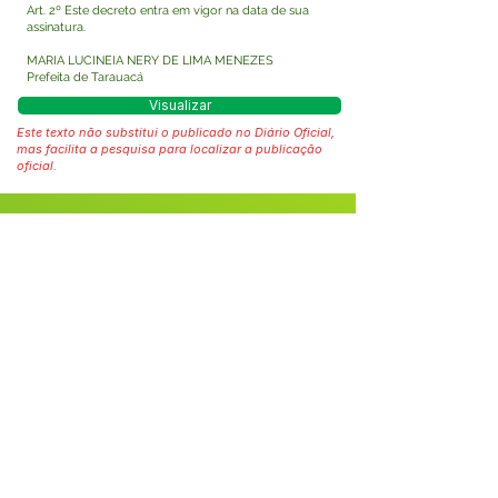
Art. 2º Este decreto entra em vigor na data de sua
assinatura.
MARIA LUCINEIA NERY DE LIMA MENEZES
Prefeita de Tarauacá
Visualizar
Este texto não substitui o publicado no Diário Oficial,
mas facilita a pesquisa para localizar a publicação
oficial.
Fale com a Prefeitura
Whatsapp
SERVIÇO DE ATENDIMENTO AO 
CIDADÃO (SIC) E OUVIDORIA
Prefeitura de Tarauacá - Estado do 