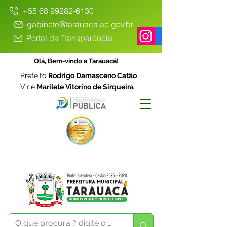
+55 68 99282-6130
gabinete@tarauaca.ac.gov.br
Portal da Transparência
Olá, Bem-vindo a Tarauacá!
Prefeito
Rodrigo Damasceno Catão
Vice
Marilete Vitorino de Sirqueira