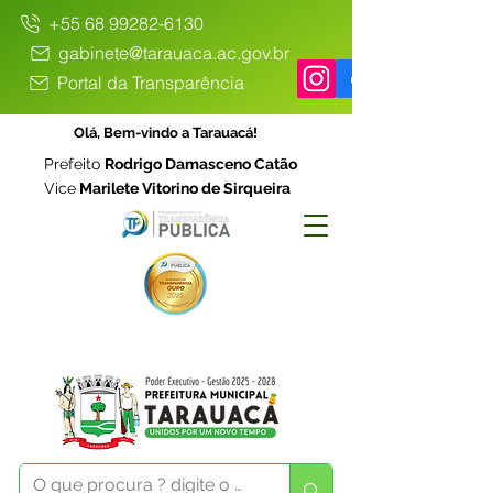
+55 68 99282-6130
gabinete@tarauaca.ac.gov.br
Portal da Transparência
Olá, Bem-vindo a Tarauacá!
Prefeito
Rodrigo Damasceno Catão
Vice
Marilete Vitorino de Sirqueira