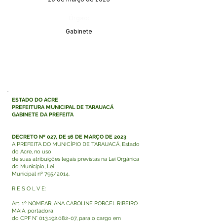
Órgão:
Gabinete
ESTADO DO ACRE
PREFEITURA MUNICIPAL DE TARAUACÁ
GABINETE DA PREFEITA
DECRETO Nº 027, DE 16 DE MARÇO DE 2023
A PREFEITA DO MUNICÍPIO DE TARAUACÁ, Estado
do Acre, no uso
de suas atribuições legais previstas na Lei Orgânica
do Município, Lei
Municipal nº 795/2014.
R E S O L V E:
Art. 1º NOMEAR, ANA CAROLINE PORCEL RIBEIRO
MAIA, portadora
do CPF N°
013.192.082-07
, para o cargo em