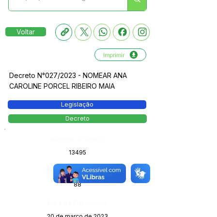
Voltar
Imprimir
Decreto N°027/2023 - NOMEAR ANA
CAROLINE PORCEL RIBEIRO MAIA
Legislação
Decreto
Número do Diário:
13495
Página da Publicação:
88
Data da Publicação:
20 de março de 2023