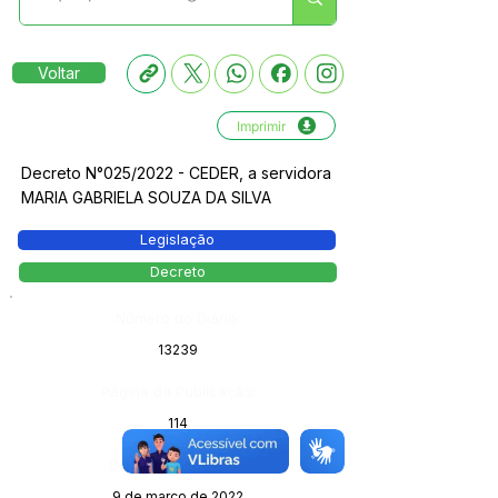
Voltar
Imprimir
Decreto N°025/2022 - CEDER, a servidora
MARIA GABRIELA SOUZA DA SILVA
Legislação
Decreto
Número do Diário:
13239
Página da Publicação:
114
Data da Publicação:
9 de março de 2022