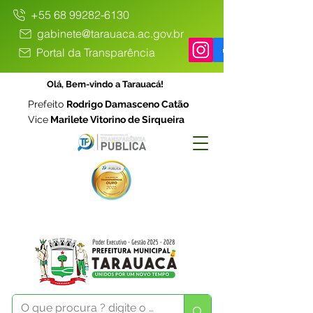
+55 68 99282-6130
gabinete@tarauaca.ac.gov.br
Portal da Transparência
Olá, Bem-vindo a Tarauacá!
Prefeito
Rodrigo Damasceno Catão
Vice
Marilete Vitorino de Sirqueira