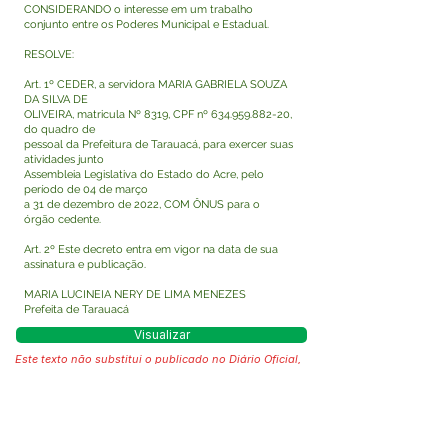
CONSIDERANDO o interesse em um trabalho
conjunto entre os Poderes Municipal e Estadual.
RESOLVE:
Art. 1º CEDER, a servidora MARIA GABRIELA SOUZA
DA SILVA DE
OLIVEIRA, matricula Nº 8319, CPF nº
634.959.882-20
,
do quadro de
pessoal da Prefeitura de Tarauacá, para exercer suas
atividades junto
Assembleia Legislativa do Estado do Acre, pelo
período de 04 de março
a 31 de dezembro de 2022, COM ÔNUS para o
órgão cedente.
Art. 2º Este decreto entra em vigor na data de sua
assinatura e publicação.
MARIA LUCINEIA NERY DE LIMA MENEZES
Prefeita de Tarauacá
Visualizar
Este texto não substitui o publicado no Diário Oficial,
mas facilita a pesquisa para localizar a publicação
oficial.