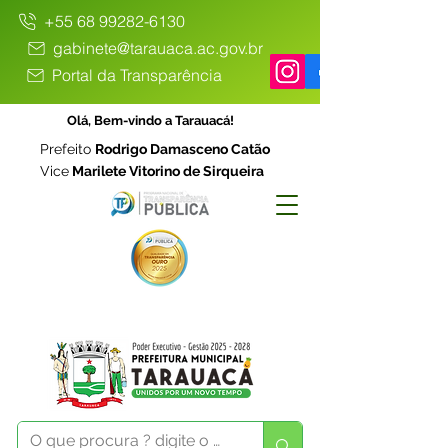
+55 68 99282-6130
gabinete@tarauaca.ac.gov.br
Portal da Transparência
Olá, Bem-vindo a Tarauacá!
Prefeito
Rodrigo Damasceno Catão
Vice
Marilete Vitorino de Sirqueira