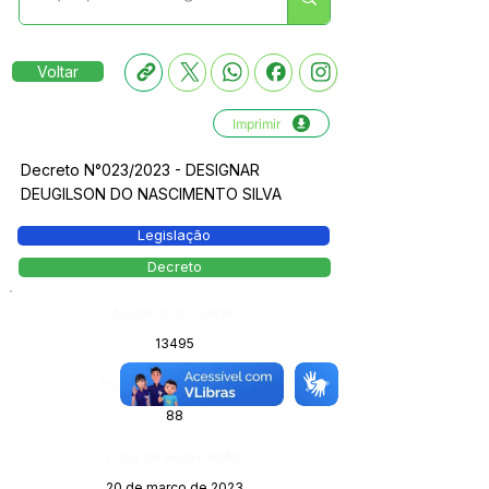
Voltar
Imprimir
Decreto N°023/2023 - DESIGNAR
DEUGILSON DO NASCIMENTO SILVA
Legislação
Decreto
Número do Diário:
13495
Página da Publicação:
88
Data da Publicação:
20 de março de 2023