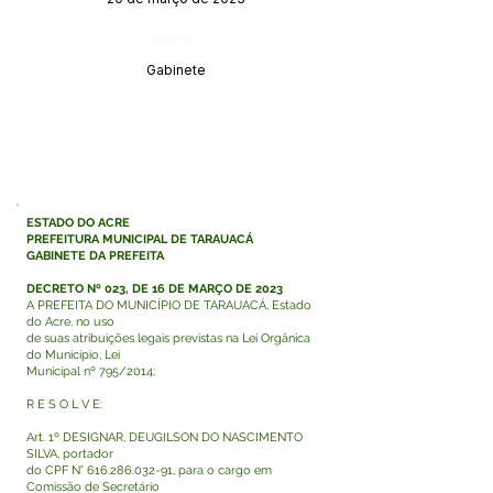
Órgão:
Gabinete
ESTADO DO ACRE
PREFEITURA MUNICIPAL DE TARAUACÁ
GABINETE DA PREFEITA
DECRETO Nº 023, DE 16 DE MARÇO DE 2023
A PREFEITA DO MUNICÍPIO DE TARAUACÁ, Estado
do Acre, no uso
de suas atribuições legais previstas na Lei Orgânica
do Município, Lei
Municipal nº 795/2014;
R E S O L V E:
Art. 1º DESIGNAR, DEUGILSON DO NASCIMENTO
SILVA, portador
do CPF N°
616.286.032-91
, para o cargo em
Comissão de Secretário