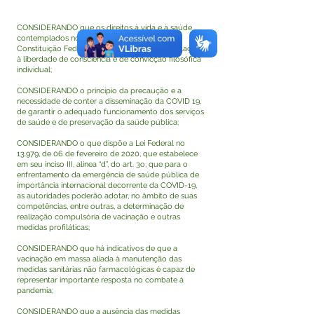
CONSIDERANDO que os direitos à vida e à saúde,
contemplados nos artigos 5°, 6° e 196 da
Constituição Federal, devem prevalecer em relação
à liberdade de consciência e de convicção filosófica
individual;
CONSIDERANDO o princípio da precaução e a
necessidade de conter a disseminação da COVID 19,
de garantir o adequado funcionamento dos serviços
de saúde e de preservação da saúde pública;
CONSIDERANDO o que dispõe a Lei Federal no
13.979, de 06 de fevereiro de 2020, que estabelece
em seu inciso III, alínea “d”, do art. 3o, que para o
enfrentamento da emergência de saúde pública de
importância internacional decorrente da COVID-19,
as autoridades poderão adotar, no âmbito de suas
competências, entre outras, a determinação de
realização compulsória de vacinação e outras
medidas profiláticas;
CONSIDERANDO que há indicativos de que a
vacinação em massa aliada à manutenção das
medidas sanitárias não farmacológicas é capaz de
representar importante resposta no combate à
pandemia;
CONSIDERANDO que a ausência das medidas