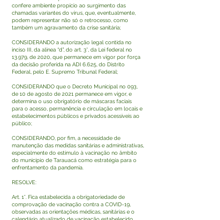
confere ambiente propício ao surgimento das
chamadas variantes do vírus, que, eventualmente,
podem representar não só o retrocesso, como
também um agravamento da crise sanitária;
CONSIDERANDO a autorização legal contida no
inciso III, da alínea “d”, do art. 3°, da Lei federal no
13.979, de 2020, que permanece em vigor por força
da decisão proferida na ADI 6.625, do Distrito
Federal, pelo E. Supremo Tribunal Federal;
CONSIDERANDO que o Decreto Municipal no 093,
de 10 de agosto de 2021 permanece em vigor, e
determina o uso obrigatório de máscaras faciais
para o acesso, permanência e circulação em locais e
estabelecimentos públicos e privados acessíveis ao
público;
CONSIDERANDO, por fim, a necessidade de
manutenção das medidas sanitárias e administrativas,
especialmente do estímulo à vacinação no âmbito
do município de Tarauacá como estratégia para o
enfrentamento da pandemia.
RESOLVE:
Art. 1°. Fica estabelecida a obrigatoriedade de
comprovação de vacinação contra a COVID-19,
observadas as orientações médicas, sanitárias e o
calendário atualizado de vacinação estabelecido