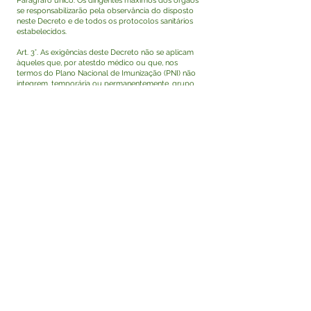
Parágrafo único. Os dirigentes máximos dos órgãos
se responsabilizarão pela observância do disposto
neste Decreto e de todos os protocolos sanitários
estabelecidos.
Art. 3°. As exigências deste Decreto não se aplicam
àqueles que, por atestdo médico ou que, nos
termos do Plano Nacional de Imunização (PNI) não
integrem, temporária ou permanentemente, grupo
elegível para recebimento do imunizante inclusive
em razão da faixa etária.
Parágrafo único. No caso de condição temporária,
cessados os motivos que impossibilitavam a
imunização, revoga-se automaticamente a dispensa
prevista no caput.
Art. 4°. A Secretaria Municipal de Saúde poderá
editar no que couber, atos complementares ao
presente Decreto.
Art. 5°. As medidas previstas neste Decreto poderão
ser revistas a qualquer tempo, inclusive tornando-se
mais rígidas, de acordo com as recomendações
sanitárias e/ou novas determinações do Governo
Estadual e/ou Federal.
Art. 6°. Este Decreto entra em vigor na data da sua
publicação, produzindo seus efeitos a partir de 24
de janeiro de 2022.