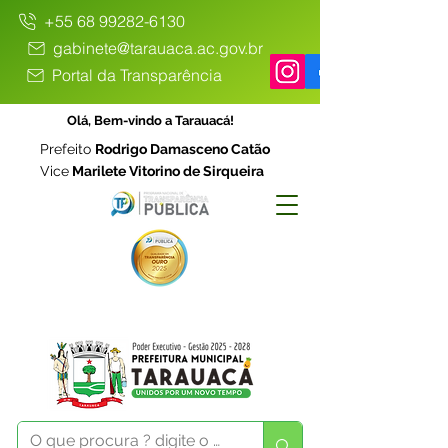
+55 68 99282-6130
gabinete@tarauaca.ac.gov.br
Portal da Transparência
Olá, Bem-vindo a Tarauacá!
Prefeito
Rodrigo Damasceno Catão
Vice
Marilete Vitorino de Sirqueira