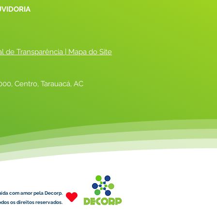
UVIDORIA
al de Transparência
 |
 Mapa do Site
00, Centro, Tarauacá, AC
uída com amor pela Decorp.
dos os direitos reservados.