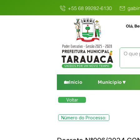
+55 68 99282-6130
gabin
Olá, Be
🏡Início
Município🔽
Voltar
Número do Processo: