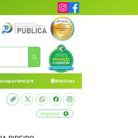
ransparência🔽
📰Notícias
Imprimir