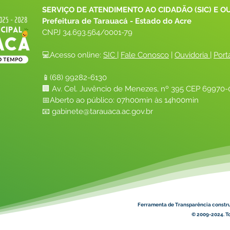
SERVIÇO DE ATENDIMENTO AO CIDADÃO (SIC) E O
Prefeitura de Tarauacá - Estado do Acre
CNPJ 
34.693.564/0001-79
💻Acesso online: 
SIC 
| 
Fale Conosco
 | 
Ouvidoria
| 
Port
📱(68) 99282-6130 
🏢 Av. Cel. Juvêncio de Menezes, nº 395 CEP 69970-0
📅Aberto ao público: 07h00min às 14h00min
📧 
gabinete@tarauaca.ac.gov.br
Ferramenta de Transparência constr
© 2009-2024. To