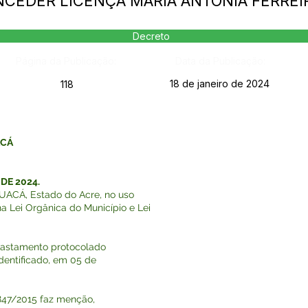
NCEDER LICENÇA MARIA ANTONIA FERREIR
Decreto
Página da Publicação:
Data da Publicação:
18 de janeiro de 2024
118
ACÁ
DE 2024.
ACÁ, Estado do Acre, no uso
na Lei Orgânica do Município e Lei
astamento protocolado
identificado, em 05 de
47/2015 faz menção,