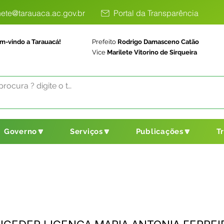
ete@tarauaca.ac.gov.br
Portal da Transparência
m-vindo a Tarauacá!
Prefeito
Rodrigo Damasceno Catão
Vice
Marilete Vitorino de Sirqueira
Governo🔽
Serviços🔽
Publicações🔽
T