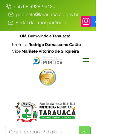
+55 68 99282-6130
gabinete@tarauaca.ac.gov.br
Portal da Transparência
Olá, Bem-vindo a Tarauacá!
Prefeito
Rodrigo Damasceno Catão
Vice
Marilete Vitorino de Sirqueira