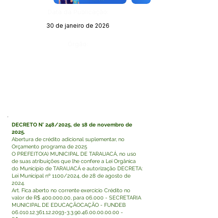
Data da Publicação:
30 de janeiro de 2026
Órgão:
DECRETO N° 248/2025, de 18 de novembro de
2025.
Abertura de crédito adicional suplementar, no
Orçamento programa de 2025
O PREFEITO(A) MUNICIPAL DE TARAUACÁ, no uso
de suas atribuições que lhe confere a Lei Orgânica
do Município de TARAUACÁ e autorização DECRETA:
Lei Municipal nº 1100/2024, de 28 de agosto de
2024.
Art. Fica aberto no corrente exercício Crédito no
valor de R$ 400.000,00, para 06.000 - SECRETARIA
MUNICIPAL DE EDUCAÇÃOCAÇÃO - FUNDEB
06.010.12.361.12.2093-3
.3.90.46.00.00.00.00 -