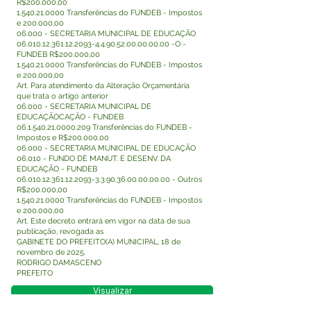
R$200.000,00
1.540.21.0000
Transferências do FUNDEB - Impostos
e 200.000,00
06.000 - SECRETARIA MUNICIPAL DE EDUCAÇÃO
06.010.12.361.12.2093-4
.4.90.52.00.00.00.00 -O -
FUNDEB R$200.000,00
1.540.21.0000
Transferências do FUNDEB - Impostos
e 200.000,00
Art. Para atendimento da Alteração Orçamentária
que trata o artigo anterior
06.000 - SECRETARIA MUNICIPAL DE
EDUCAÇÃOCAÇÃO - FUNDEB
06.1.540.21.0000.209
Transferências do FUNDEB -
Impostos e R$200.000,00
06.000 - SECRETARIA MUNICIPAL DE EDUCAÇÃO
06.010 - FUNDO DE MANUT. E DESENV. DA
EDUCAÇÃO - FUNDEB
06.010.12.361.12.2093-3
.3.90.36.00.00.00.00 - Outros
R$200.000,00
1.540.21.0000
Transferências do FUNDEB - Impostos
e 200.000,00
Art. Este decreto entrará em vigor na data de sua
publicação, revogada as
GABINETE DO PREFEITO(A) MUNICIPAL, 18 de
novembro de 2025.
RODRIGO DAMASCENO
PREFEITO
Visualizar
Este texto não substitui o publicado no Diário Oficial,