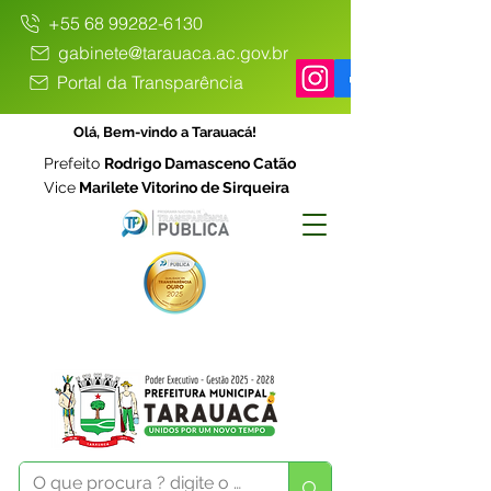
+55 68 99282-6130
gabinete@tarauaca.ac.gov.br
Portal da Transparência
Olá, Bem-vindo a Tarauacá!
Prefeito
Rodrigo Damasceno Catão
Vice
Marilete Vitorino de Sirqueira