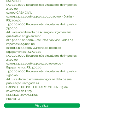
R$2.500,00
1.500.00.0000
Recursos não vinculados de impostos
2.500,00
02.000 CASA CIVIL
02.001.4.124.2.2008-3.3
.90.14.00.00.00.00 - Diárias -
R$7.500,00
1.500.00.0000
Recursos não vinculados de impostos
7.500,00
Art. Para atendimento da Alteração Orçamentária
que trata o artigo anterior
02.1.500.00.0000004
-Recursos não vinculados de
impostos R$5.000,00
02.001.4.122.2.2006-4.4
.90.52.00.00.00.00 -
Equipamentos R$2.500,00
1.500.00.0000
Recursos não vinculados de impostos
2.500,00
02.001.4.122.2.2006-4.4
.90.52.00.00.00.00 -
Equipamentos R$2.500,00
1.500.00.0000
Recursos não vinculados de impostos
2.500,00
Art. Este decreto entrará em vigor na data de sua
publicação, revogada as
GABINETE DO PREFEITO(A) MUNICIPAL, 13 de
novembro de 2025.
RODRIGO DAMASCENO
PREFEITO
Visualizar
Este texto não substitui o publicado no Diário Oficial,
mas facilita a pesquisa para localizar a publicação