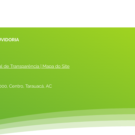
UVIDORIA
al de Transparência
 |
 Mapa do Site
00, Centro, Tarauacá, AC