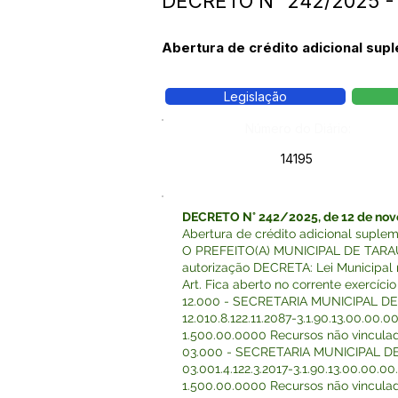
DECRETO N° 242/2025 - 
Abertura de crédito adicional su
Legislação
Número do Diário:
14195
DECRETO N° 242/2025, de 12 de nov
Abertura de crédito adicional supl
O PREFEITO(A) MUNICIPAL DE TARAUAC
autorização DECRETA: Lei Municipal 
Art. Fica aberto no corrente exercíci
12.000 - SECRETARIA MUNICIPAL 
12.010.8.122.11.2087-3.1.90.13.00.00
1.500.00.0000 Recursos não vincula
03.000 - SECRETARIA MUNICIPAL 
03.001.4.122.3.2017-3.1.90.13.00.00.
1.500.00.0000 Recursos não vincula