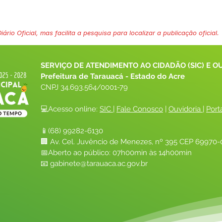
ário Oficial, mas facilita a pesquisa para localizar a publicação oficial.
SERVIÇO DE ATENDIMENTO AO CIDADÃO (SIC) E O
Prefeitura de Tarauacá - Estado do Acre
CNPJ 
34.693.564/0001-79
💻Acesso online: 
SIC 
| 
Fale Conosco
 | 
Ouvidoria
| 
Port
📱(68) 99282-6130 
🏢 Av. Cel. Juvêncio de Menezes, nº 395 CEP 69970-0
📅Aberto ao público: 07h00min às 14h00min
📧 
gabinete@tarauaca.ac.gov.br