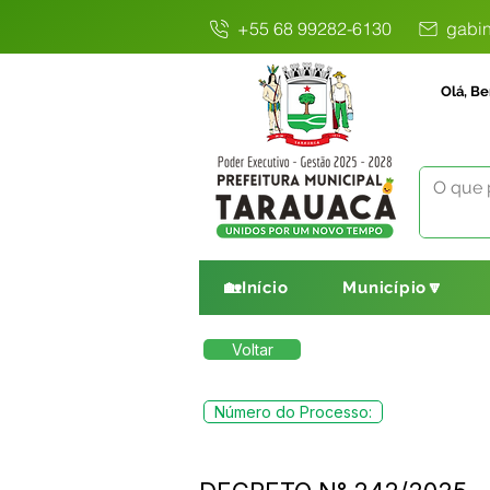
+55 68 99282-6130
gabin
Olá, Be
🏡Início
Município🔽
Voltar
Número do Processo: