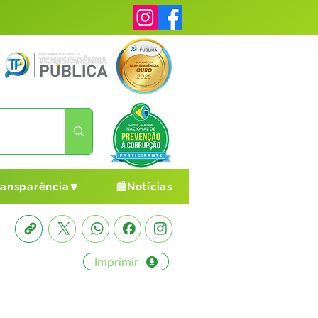
ransparência🔽
📰Notícias
Imprimir