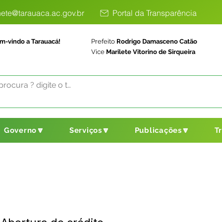
ete@tarauaca.ac.gov.br
Portal da Transparência
m-vindo a Tarauacá!
Prefeito
Rodrigo Damasceno Catão
Vice
Marilete Vitorino de Sirqueira
Governo🔽
Serviços🔽
Publicações🔽
T