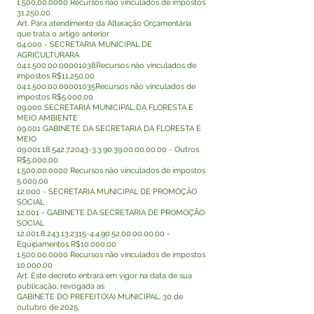
1.500.00.0000
Recursos não vinculados de impostos
31.250,00
Art. Para atendimento da Alteração Orçamentária
que trata o artigo anterior
04.000 - SECRETARIA MUNICIPAL DE
AGRICULTURARA
04.1.500.00
.00001038Recursos não vinculados de
impostos R$11.250,00
04.1.500.00
.00001035Recursos não vinculados de
impostos R$5.000,00
09.000 SECRETARIA MUNICIPAL DA FLORESTA E
MEIO AMBIENTE
09.001 GABINETE DA SECRETARIA DA FLORESTA E
MEIO
09.001.18.542.7.2043-3.3
.90.39.00.00.00.00 - Outros
R$5.000,00
1.500.00.0000
Recursos não vinculados de impostos
5.000,00
12.000 - SECRETARIA MUNICIPAL DE PROMOÇÃO
SOCIAL
12.001 - GABINETE DA SECRETARIA DE PROMOÇÃO
SOCIAL
12.001.8.243.13.2315-4.4
.90.52.00.00.00.00 -
Equipamentos R$10.000,00
1.500.00.0000
Recursos não vinculados de impostos
10.000,00
Art. Este decreto entrará em vigor na data de sua
publicação, revogada as
GABINETE DO PREFEITO(A) MUNICIPAL, 30 de
outubro de 2025.