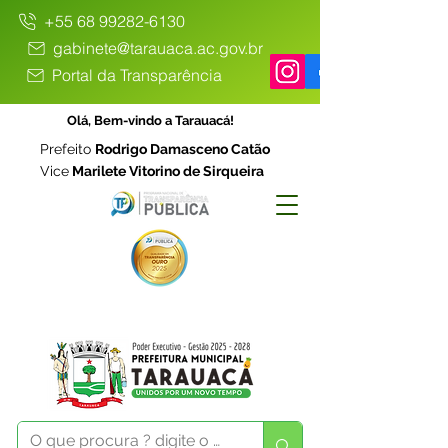
+55 68 99282-6130
gabinete@tarauaca.ac.gov.br
Portal da Transparência
Olá, Bem-vindo a Tarauacá!
Prefeito
Rodrigo Damasceno Catão
Vice
Marilete Vitorino de Sirqueira