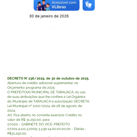
Data da Publicação:
30 de janeiro de 2026
Órgão:
DECRETO N° 236/2025, de 30 de outubro de 2025.
Abertura de crédito adicional suplementar, no
Orçamento programa de 2025
O PREFEITO(A) MUNICIPAL DE TARAUACÁ, no uso
de suas atribuições que lhe confere a Lei Orgânica
do Município de TARAUACÁ e autorização DECRETA:
Lei Municipal nº 1100/2024, de 28 de agosto de
2024.
Art. Fica aberto no corrente exercício Crédito no
valor de R$ 31.250,00, para
07.000 - GABINETE DO VICE-PREFEITO
07.001.4.122.3.2009-3.3
.90.14.00.00.00.00 - Diárias -
R$31.250,00