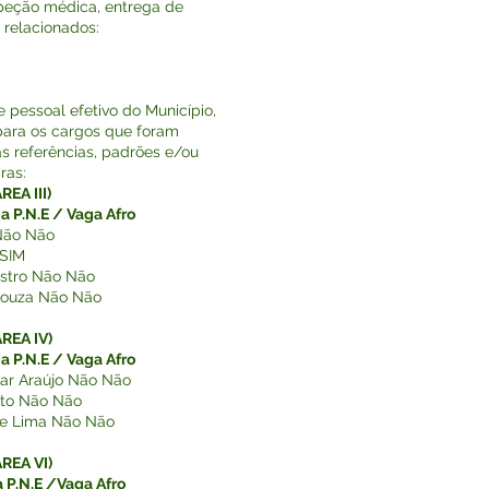
speção médica, entrega de
 relacionados:
 pessoal efetivo do Município,
 para os cargos que foram
as referências, padrões e/ou
ras:
EA III)
a P.N.E / Vaga Afro
Não Não
 SIM
stro Não Não
Souza Não Não
REA IV)
a P.N.E / Vaga Afro
iar Araújo Não Não
eto Não Não
De Lima Não Não
REA VI)
 P.N.E /Vaga Afro