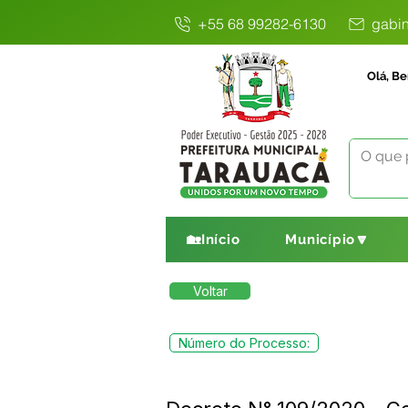
+55 68 99282-6130
gabin
Olá, Be
🏡Início
Município🔽
Voltar
Número do Processo: