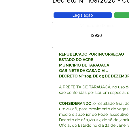
Decreto N° 109/2020 -
Legislação
Número do Diário:
12936
REPUBLICADO POR INCORREÇÃO
ESTADO DO ACRE
MUNICÍPIO DE TARAUACÁ
GABINETE DA CASA CIVIL
DECRETO Nº 109, DE 03 DE DEZEMB
A PREFEITA DE TARAUACÁ, no uso das
são conferidas por Lei, em especial o 
CONSIDERANDO,
o resultado final 
001/2016, para provimento de vagas
médio e superior do Poder Executiv
Decreto de nº 17/2017, de 18 de janei
Oficial do Estado no dia 24 de Janeiro