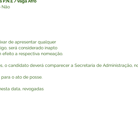
a P.N.E /Vaga Afro
o Não
ixar de apresentar qualquer
go, será considerado inapto
m efeito a respectiva nomeação.
os, o candidato deverá comparecer a Secretaria de Administração, no
 para o ato de posse.
nesta data, revogadas