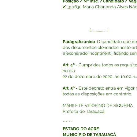
Posição / Nº Insc. /Candidato / Vag
2°
310630 Maria Charlanda Alves Nã
[..................]
Parágrafo único
. O candidato que de
dos documentos elencados neste arti
e exonerado incontinenti, ficando se
Art. 4º
- Cumpridos todos os requisit
no dia
22 de dezembro de 2020, às 10:00 h.,
Art. 5º -
Este decreto entra em vigor 
todas as disposições em contrário.
MARILETE VITORINO DE SIQUEIRA
Prefeita de Tarauacá
******
ESTADO DO ACRE
MUNICÍPIO DE TARAUACÁ