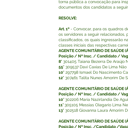
torna pública a convocação para in
documentos dos candidatos a seguir
RESOLVE:
Art. 1º
- Convocar, para os quadros de
os servidores a seguir relacionados,
classificados, os quais ingressarão n
classes iniciais das respectivas carrei
AGENTE COMUNITÁRIO DE SAÚDE (ÁR
Posição / Nº Insc. / Candidato / Vag
8°
301405 Taiana Bezerra De Araújo 
55°
309537 Davi Caxias De Lima Não
10°
297798 Ismael Do Nascimento Ca
12°
307461 Talita Nunes Amorim De 
AGENTE COMUNITÁRIO DE SAÚDE (Á
Posição / Nº Insc. / Candidato / Vag
10°
302206 Maria Nazirlandia De Agu
11°
305105 Messias Olegario Lima N
13°
302518 Giovanna Laura Amorim 
AGENTE COMUNITÁRIO DE SAÚDE (Á
Posição / Nº Insc. /Candidato /Vaga