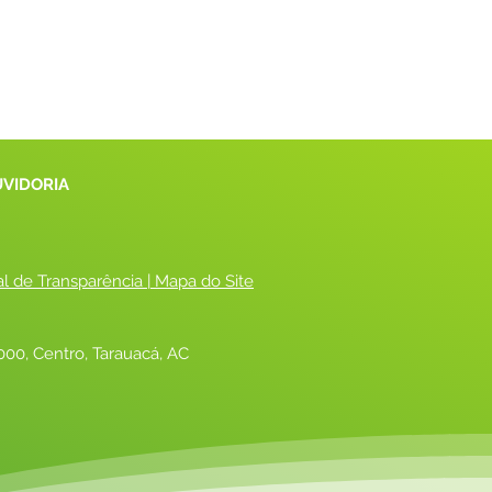
UVIDORIA
al de Transparência
 |
 Mapa do Site
00, Centro, Tarauacá, AC