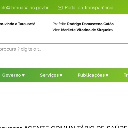
ete@tarauaca.ac.gov.br
Portal da Transparência
m-vindo a Tarauacá!
Prefeito
Rodrigo Damasceno Catão
Vice
Marilete Vitorino de Sirqueira
Governo🔽
Serviços🔽
Publicações🔽
T