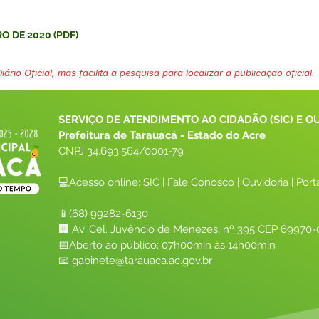
RO DE 2020
(
PDF
)
ário Oficial, mas facilita a pesquisa para localizar a publicação oficial.
SERVIÇO DE ATENDIMENTO AO CIDADÃO (SIC) E O
Prefeitura de Tarauacá - Estado do Acre
CNPJ 
34.693.564/0001-79
💻Acesso online: 
SIC 
| 
Fale Conosco
 | 
Ouvidoria
| 
Port
📱(68) 99282-6130 
🏢 Av. Cel. Juvêncio de Menezes, nº 395 CEP 69970-0
📅Aberto ao público: 07h00min às 14h00min
📧 
gabinete@tarauaca.ac.gov.br