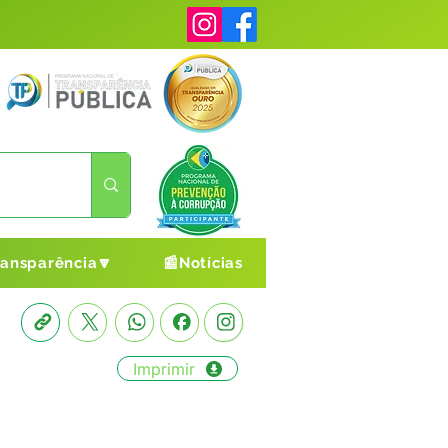
ransparência🔽
📰Notícias
Imprimir