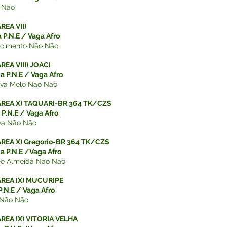
 Não
EA VII)
 P.N.E / Vaga Afro
cimento Não Não
EA VIII) JOACI
a P.N.E / Vaga Afro
ilva Melo Não Não
REA X) TAQUARI-BR 364 TK/CZS
P.N.E / Vaga Afro
va Não Não
EA X) Gregorio-BR 364 TK/CZS
a P.N.E /Vaga Afro
De Almeida Não Não
REA IX) MUCURIPE
.N.E / Vaga Afro
 Não Não
EA IX) VITORIA VELHA