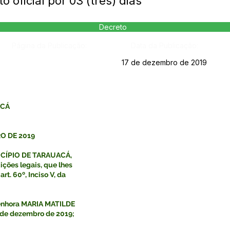
 oficial por 03 (três) dias
Decreto
Página da Publicação:
Data da Publicação:
17 de dezembro de 2019
ACÁ
O DE 2019
CÍPIO DE TARAUACÁ,
ições legais, que lhes
rt. 60º, Inciso V, da
enhora MARIA MATILDE
 de dezembro de 2019;