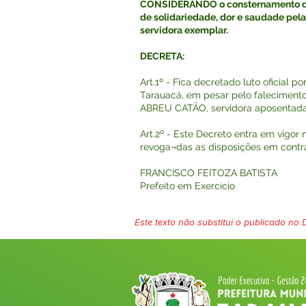
CONSIDERANDO o consternamento da
de solidariedade, dor e saudade pel
servidora exemplar.
DECRETA:
Art.1º - Fica decretado luto oficial po
Tarauacá, em pesar pelo falecimen
ABREU CATÃO, servidora aposentada 
Art.2º - Este Decreto entra em vigor 
revoga¬das as disposições em contrá
FRANCISCO FEITOZA BATISTA
Prefeito em Exercício
Este texto não substitui o publicado no Di