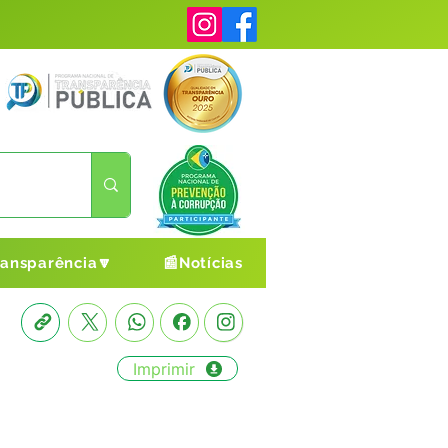
ransparência🔽
📰Notícias
Imprimir