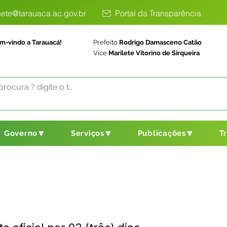
ete@tarauaca.ac.gov.br
Portal da Transparência
m-vindo a Tarauacá!
Prefeito
Rodrigo Damasceno Catão
Vice
Marilete Vitorino de Sirqueira
Governo🔽
Serviços🔽
Publicações🔽
T