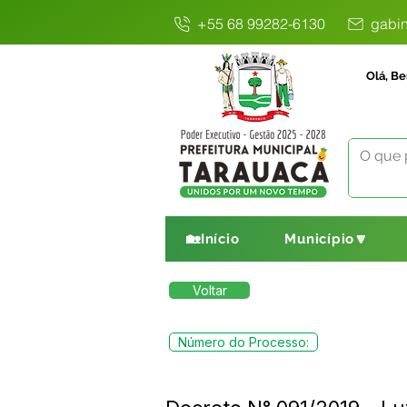
+55 68 99282-6130
gabin
Olá, Be
🏡Início
Município🔽
Voltar
Número do Processo: