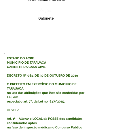
Órgão:
Gabinete
ESTADO DO ACRE
MUNICÍPIO DE TARAUACÁ
GABINETE DA CASA CIVIL
DECRETO Nº 081, DE 30 DE OUTUBRO DE 2019
O PREFEITO EM EXERCÍCIO DO MUNICÍPIO DE
TARAUACÁ,
no uso das atribuições que lhes são conferidas por
Lei, em
especial o art. 7º, da Lei no 847/2015,
RESOLVE:
Art. 1º - Alterar o LOCAL da POSSE dos candidatos
considerados aptos
na fase de inspeção médica no Concurso Público