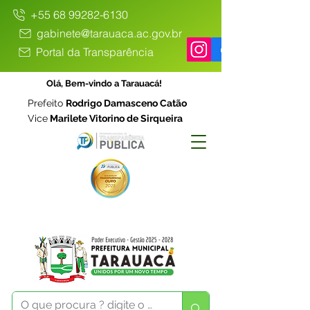
+55 68 99282-6130
gabinete@tarauaca.ac.gov.br
Portal da Transparência
Olá, Bem-vindo a Tarauacá!
Prefeito
Rodrigo Damasceno Catão
Vice
Marilete Vitorino de Sirqueira