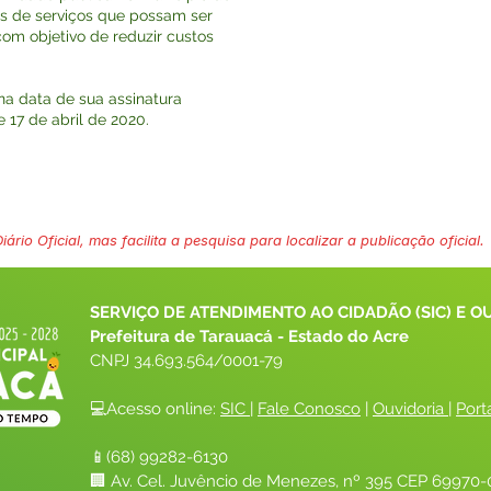
os de serviços que possam ser
om objetivo de reduzir custos
na data de sua assinatura
 17 de abril de 2020.
ário Oficial, mas facilita a pesquisa para localizar a publicação oficial.
SERVIÇO DE ATENDIMENTO AO CIDADÃO (SIC) E O
Prefeitura de Tarauacá - Estado do Acre
CNPJ 
34.693.564/0001-79
💻Acesso online: 
SIC 
| 
Fale Conosco
 | 
Ouvidoria
| 
Port
📱(68) 99282-6130 
🏢 Av. Cel. Juvêncio de Menezes, nº 395 CEP 69970-0