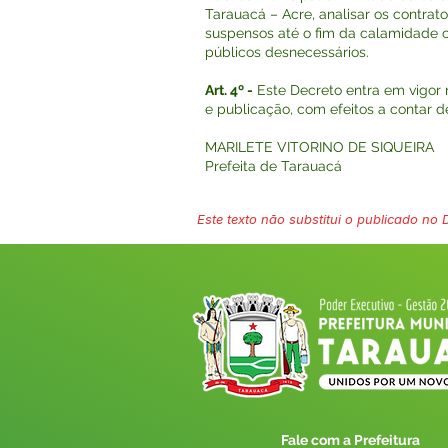
Tarauacá – Acre, analisar os contrat
suspensos até o fim da calamidade c
públicos desnecessários.
Art. 4º -
Este Decreto entra em vigor 
e publicação, com efeitos a contar de
MARILETE VITORINO DE SIQUEIRA
Prefeita de Tarauacá
Este texto não substitui o publicado no Di
Fale com a Prefeitura