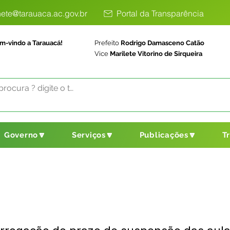
ete@tarauaca.ac.gov.br
Portal da Transparência
m-vindo a Tarauacá!
Prefeito
Rodrigo Damasceno Catão
Vice
Marilete Vitorino de Sirqueira
Governo🔽
Serviços🔽
Publicações🔽
T