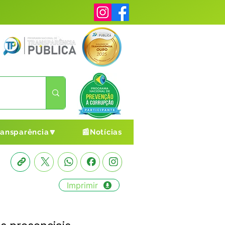
ransparência🔽
📰Notícias
Imprimir