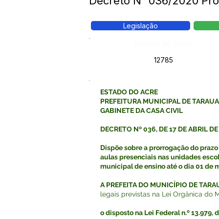
Decreto N° 036/2020 Pro
Legislação
Número do Diário:
12785
ESTADO DO ACRE
PREFEITURA MUNICIPAL DE TARAU
GABINETE DA CASA CIVIL
DECRETO Nº 036, DE 17 DE ABRIL DE
Dispõe sobre a prorrogação do praz
aulas presenciais nas unidades esco
municipal de ensino até o dia 01 de 
A PREFEITA DO MUNICÍPIO DE TAR
legais previstas na Lei Orgânica do 
o disposto na Lei Federal n.º 13.979, 