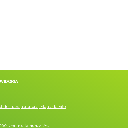
UVIDORIA
al de Transparência
 |
 Mapa do Site
00, Centro, Tarauacá, AC