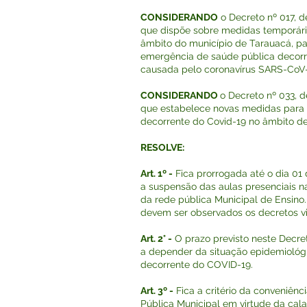
CONSIDERANDO
o Decreto nº 017, d
que dispõe sobre medidas temporári
âmbito do município de Tarauacá, p
emergência de saúde pública decor
causada pelo coronavírus SARS-CoV-
CONSIDERANDO
o Decreto nº 033, d
que estabelece novas medidas para
decorrente do Covid-19 no âmbito de
RESOLVE:
Art. 1º -
Fica prorrogada até o dia 01
a suspensão das aulas presenciais n
da rede pública Municipal de Ensino
devem ser observados os decretos v
Art. 2° -
O prazo previsto neste Decre
a depender da situação epidemioló
decorrente do COVID-19.
Art. 3º -
Fica a critério da conveniên
Pública Municipal em virtude da cal