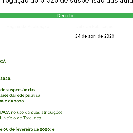
rrogação do prazo de suspensão das aula
Decreto
Página da Publicação:
Data da Publicação:
24 de abril de 2020
ACÁ
 2020.
o de suspensão das
lares da rede pública
maio de 2020.
AUACÁ
no uso de suas atribuições
Município de Tarauacá;
de 06 de fevereiro de 2020; e