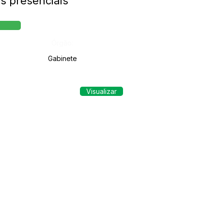
s presenciais
Órgão:
Gabinete
Visualizar