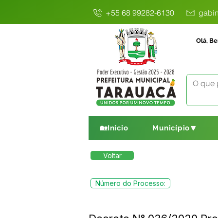
+55 68 99282-6130
gabin
Olá, Be
🏡Início
Município🔽
Voltar
Número do Processo: