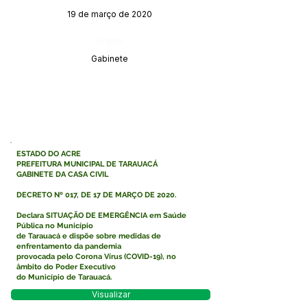
19 de março de 2020
Órgão:
Gabinete
ESTADO DO ACRE
PREFEITURA MUNICIPAL DE TARAUACÁ
GABINETE DA CASA CIVIL
DECRETO Nº 017, DE 17 DE MARÇO DE 2020.
Declara SITUAÇÃO DE EMERGÊNCIA em Saúde
Pública no Município
de Tarauacá e dispõe sobre medidas de
enfrentamento da pandemia
provocada pelo Corona Vírus (COVID-19), no
âmbito do Poder Executivo
do Município de Tarauacá.
Visualizar