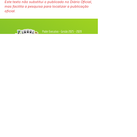
Este texto não substitui o publicado no Diário Oficial,
mas facilita a pesquisa para localizar a publicação
oficial.
Fale com a Prefeitura
Whatsapp
SERVIÇO DE ATENDIMENTO AO 
CIDADÃO (SIC) E OUVIDORIA
Prefeitura de Tarauacá - Estado do 
Acre
CNPJ 
34.693.564/0001-79
💻Acesso online: 
SIC 
| 
Fale Conosco
 | 
Ouvidoria
| 
Portal de Transparência
 |