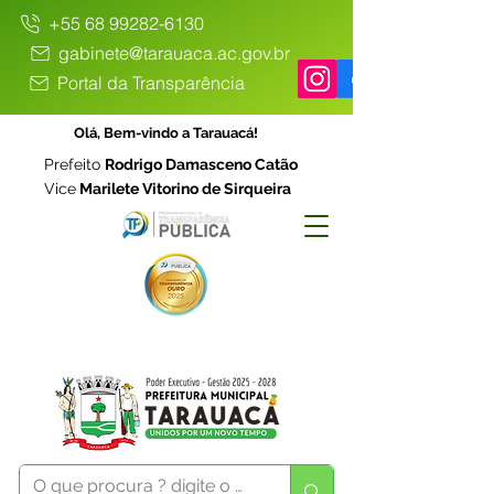
+55 68 99282-6130
gabinete@tarauaca.ac.gov.br
Portal da Transparência
Olá, Bem-vindo a Tarauacá!
Prefeito
Rodrigo Damasceno Catão
Vice
Marilete Vitorino de Sirqueira