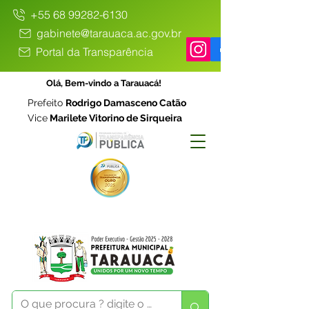
+55 68 99282-6130
gabinete@tarauaca.ac.gov.br
Portal da Transparência
Olá, Bem-vindo a Tarauacá!
Prefeito
Rodrigo Damasceno Catão
Vice
Marilete Vitorino de Sirqueira