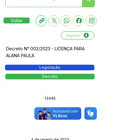
Voltar
Imprimir
Decreto N° 002/2023 - LICENÇA PARA
ALANA PAULA
Legislação
Decreto
Número do Diário:
13445
Página da Publicação:
Data da Publicação:
4 de janeiro de 2023