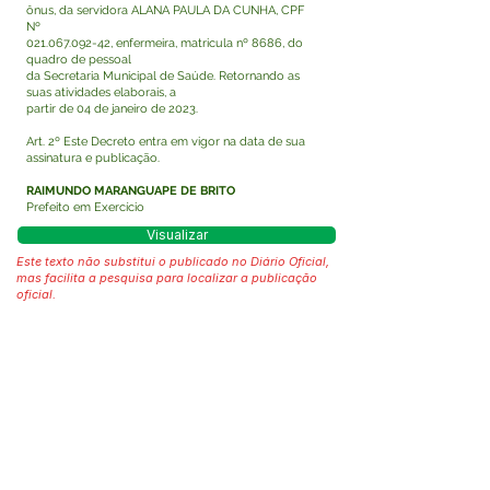
ônus, da servidora ALANA PAULA DA CUNHA, CPF
Nº
021.067.092-42
, enfermeira, matricula nº 8686, do
quadro de pessoal
da Secretaria Municipal de Saúde. Retornando as
suas atividades elaborais, a
partir de 04 de janeiro de 2023.
Art. 2º Este Decreto entra em vigor na data de sua
assinatura e publicação.
RAIMUNDO MARANGUAPE DE BRITO
Prefeito em Exercício
Visualizar
Este texto não substitui o publicado no Diário Oficial,
mas facilita a pesquisa para localizar a publicação
oficial.
Fale com a Prefeitura