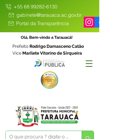
+55 68 99282-6130
gabinete@tarauaca.ac.gov.br
Portal da Transparência
Olá, Bem-vindo a Tarauacá!
Prefeito
Rodrigo Damasceno Catão
Vice
Marilete Vitorino de Sirqueira