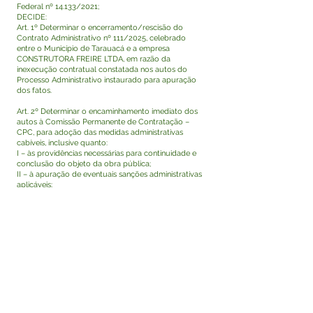
Federal nº 14.133/2021;
DECIDE:
Art. 1º Determinar o encerramento/rescisão do
Contrato Administrativo nº 111/2025, celebrado
entre o Município de Tarauacá e a empresa
CONSTRUTORA FREIRE LTDA, em razão da
inexecução contratual constatada nos autos do
Processo Administrativo instaurado para apuração
dos fatos.
Art. 2º Determinar o encaminhamento imediato dos
autos à Comissão Permanente de Contratação –
CPC, para adoção das medidas administrativas
cabíveis, inclusive quanto:
I – às providências necessárias para continuidade e
conclusão do objeto da obra pública;
II – à apuração de eventuais sanções administrativas
aplicáveis;
III – à adoção das medidas pertinentes quanto à
garantia contratual, se cabível;
IV – à realização dos procedimentos necessários à
nova contratação, observadas as disposições da Lei
Federal nº 14.133/2021.
Art. 3º Encaminhe-se cópia desta decisão à
Secretaria Municipal de Educação, à Procuradoria
Geral do Município, à Controladoria Interna e aos
demais setores competentes para conhecimento e
providências.