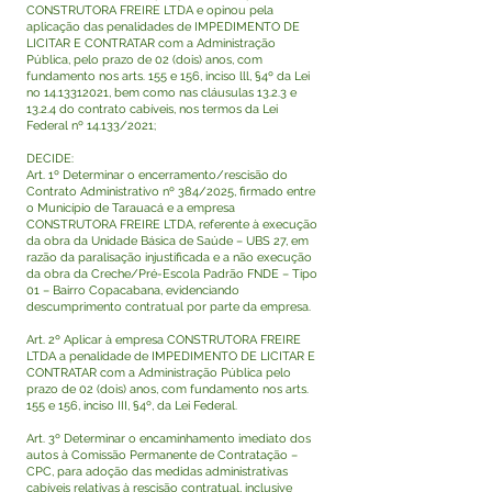
CONSTRUTORA FREIRE LTDA e opinou pela
aplicação das penalidades de IMPEDIMENTO DE
LICITAR E CONTRATAR com a Administração
Pública, pelo prazo de 02 (dois) anos, com
fundamento nos arts. 155 e 156, inciso lll, §4º da Lei
no
14.13312021
, bem como nas cláusulas 13.2.3 e
13.2.4 do contrato cabíveis, nos termos da Lei
Federal nº 14.133/2021;
DECIDE:
Art. 1º Determinar o encerramento/rescisão do
Contrato Administrativo nº 384/2025, firmado entre
o Município de Tarauacá e a empresa
CONSTRUTORA FREIRE LTDA, referente à execução
da obra da Unidade Básica de Saúde – UBS 27, em
razão da paralisação injustificada e a não execução
da obra da Creche/Pré-Escola Padrão FNDE – Tipo
01 – Bairro Copacabana, evidenciando
descumprimento contratual por parte da empresa.
Art. 2º Aplicar à empresa CONSTRUTORA FREIRE
LTDA a penalidade de IMPEDIMENTO DE LICITAR E
CONTRATAR com a Administração Pública pelo
prazo de 02 (dois) anos, com fundamento nos arts.
155 e 156, inciso III, §4º, da Lei Federal.
Art. 3º Determinar o encaminhamento imediato dos
autos à Comissão Permanente de Contratação –
CPC, para adoção das medidas administrativas
cabíveis relativas à rescisão contratual, inclusive