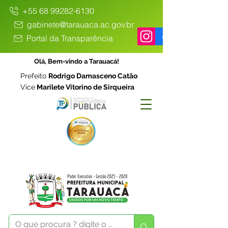
+55 68 99282-6130
gabinete@tarauaca.ac.gov.br
Portal da Transparência
Olá, Bem-vindo a Tarauacá!
Prefeito
Rodrigo Damasceno Catão
Vice
Marilete Vitorino de Sirqueira