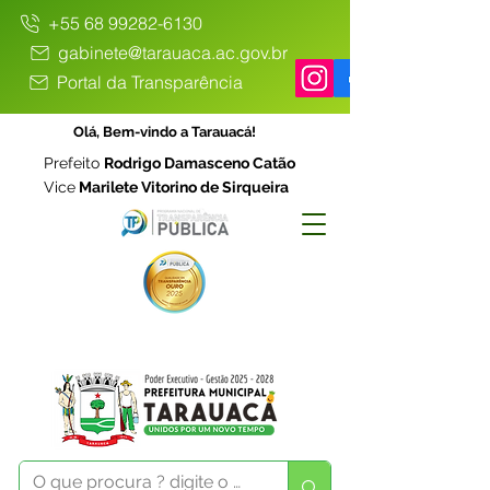
+55 68 99282-6130
gabinete@tarauaca.ac.gov.br
Portal da Transparência
Olá, Bem-vindo a Tarauacá!
Prefeito
Rodrigo Damasceno Catão
Vice
Marilete Vitorino de Sirqueira