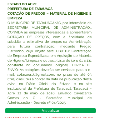
ESTADO DO ACRE
PREFEITURA DE TARAUACÁ
COTAÇÃO DE PREÇOS – MATERIAL DE HIGIENE E
LIMPEZA
O MUNICÍPIO DE TARAUACÁ/AC, por intermédio da
SECRETARIA MUNICIPAL DE ADMINISTRAÇÃO...
CONVIDA as empresas interessadas a apresentarem
COTAÇÃO DE PREÇOS, com a finalidade de
subsidiar a estimativa de preços da Administração
para futura contratação, mediante Pregão
Eletrônico, cujo objeto será: OBJETO: Contratação
de Empresa Especializada em Aquisição de Material
de Higiene/Limpeza e outros... (Lista de itens 01 a 131
constante no documento original). FORMA DE
ENVIO: As cotações deverão ser enviadas para o e-
mail:
cotacoestk@gmail.com
, no prazo de até 03
(três) dias úteis a contar da data de publicação deste
aviso no Diário Oficial do Estado e no site
institucional da Prefeitura de Tarauacá. Tarauacá –
Acre, 22 de maio de 2026. Enivaldo Cavalcante
Gomes do Ò - Secretário Municipal de
Administração - Decreto nº 04/2025
Visualizar
Este texto não substitui o publicado no Diário Oficial,
mas facilita a pesquisa para localizar a publicação
oficial.