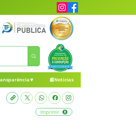
ransparência🔽
📰Notícias
Imprimir