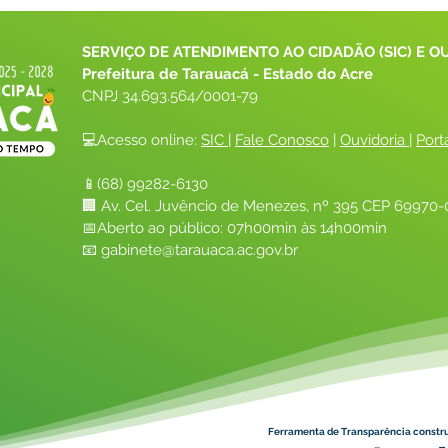
SERVIÇO DE ATENDIMENTO AO CIDADÃO (SIC) E O
Prefeitura de Tarauacá - Estado do Acre
CNPJ 
34.693.564/0001-79
💻Acesso online: 
SIC 
| 
Fale Conosco
 | 
Ouvidoria
| 
Port
📱(68) 99282-6130 
🏢 Av. Cel. Juvêncio de Menezes, nº 395 CEP 69970-0
📅Aberto ao público: 07h00min às 14h00min
📧 
gabinete@tarauaca.ac.gov.br
Ferramenta de Transparência constr