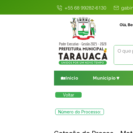
+55 68 99282-6130
gabin
Olá, Be
🏡Início
Município🔽
Voltar
Número do Processo: