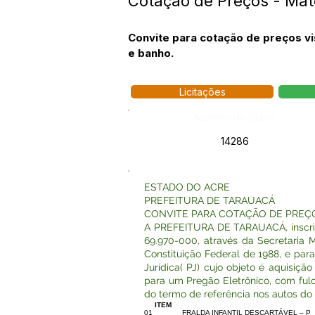
Cotação de Preços - Mat
Convite para cotação de preços vi
e banho.
Licitações
Número do Diário:
14286
ESTADO DO ACRE
PREFEITURA DE TARAUACÁ
CONVITE PARA COTAÇÃO DE PREÇ
A PREFEITURA DE TARAUACÁ, inscrita
69.970-000, através da Secretaria 
Constituição Federal de 1988, e pa
Jurídica( PJ) cujo objeto é aquisiç
para um Pregão Eletrônico, com fulc
do termo de referência nos autos do 
ITEM
01
FRALDA INFANTIL DESCARTÁVEL – P