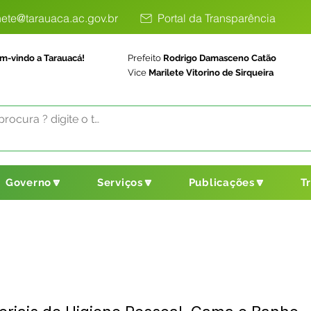
ete@tarauaca.ac.gov.br
Portal da Transparência
m-vindo a Tarauacá!
Prefeito
Rodrigo Damasceno Catão
Vice
Marilete Vitorino de Sirqueira
Governo🔽
Serviços🔽
Publicações🔽
T