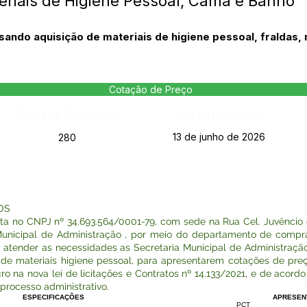
eriais de Higiene Pessoal, Cama e Banho
sando aquisição de materiais de higiene pessoal, fraldas,
Cotação de Preço
Página da Publicação:
Data da Publicação:
13 de junho de 2026
280
OS
 no CNPJ nº 34.693.564/0001-79, com sede na Rua Cel. Juvêncio 
Municipal de Administração , por meio do departamento de compras
ra atender as necessidades as Secretaria Municipal de Administra
ão de materiais higiene pessoal, para apresentarem cotações de pr
ro na nova lei de licitações e Contratos nº 14.133/2021, e de acor
processo administrativo.
ESPECIFICAÇÕES
APRESEN
PCT