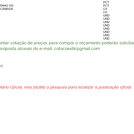
PCT
MANHO XG
PCT
 CAMADA
CX
CX
UND
UND
UND
UND
UND
UND
UND
UND
ntar cotação de preços para compor o orçamento poderão solicitar
proposta através do e-mail:
cotacoestk@gmail.com
ão
ário Oficial, mas facilita a pesquisa para localizar a publicação oficial.