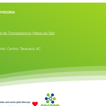
UVIDORIA
al de Transparência
 |
 Mapa do Site
00, Centro, Tarauacá, AC
uída com amor pela Decorp.