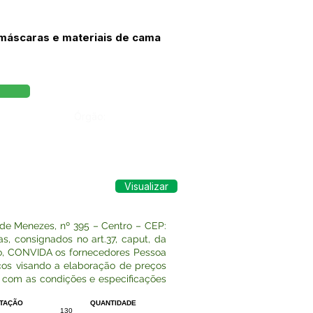
 máscaras e materiais de cama
Órgão:
Visualizar
de Menezes, nº 395 – Centro – CEP:
, consignados no art.37, caput, da
ção, CONVIDA os fornecedores Pessoa
eços visando a elaboração de preços
do com as condições e especificações
TAÇÃO
QUANTIDADE
130