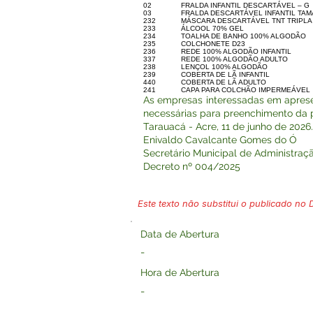
02
FRALDA INFANTIL DESCARTÁVEL – G
03
FRALDA DESCARTÁVEL INFANTIL TA
232
MÁSCARA DESCARTÁVEL TNT TRIPLA
233
ÁLCOOL 70% GEL
234
TOALHA DE BANHO 100% ALGODÃO
235
COLCHONETE D23
236
REDE 100% ALGODÃO INFANTIL
337
REDE 100% ALGODÃO ADULTO
238
LENÇOL 100% ALGODÃO
239
COBERTA DE LÃ INFANTIL
440
COBERTA DE LÃ ADULTO
241
CAPA PARA COLCHÃO IMPERMEÁVEL
As empresas interessadas em aprese
necessárias para preenchimento da 
Tarauacá - Acre, 11 de junho de 2026.
Enivaldo Cavalcante Gomes do Ó
Secretário Municipal de Administraç
Decreto nº 004/2025
Este texto não substitui o publicado no Di
Data de Abertura
-
Hora de Abertura
-