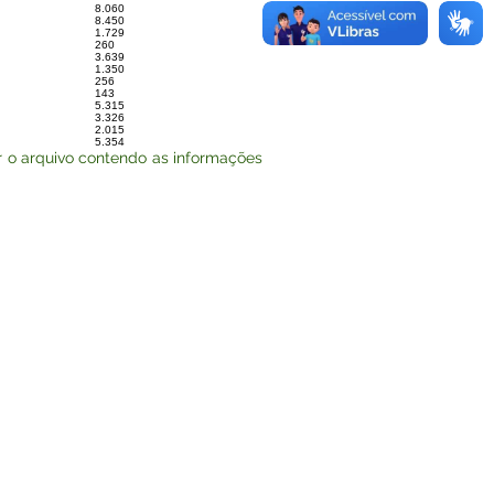
8.060
8.450
1.729
260
3.639
1.350
256
143
5.315
3.326
2.015
5.354
 o arquivo contendo as informações