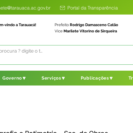
ete@tarauaca.ac.gov.br
Portal da Transparência
m-vindo a Tarauacá!
Prefeito
Rodrigo Damasceno Catão
Vice
Marilete Vitorino de Sirqueira
Governo🔽
Serviços🔽
Publicações🔽
T