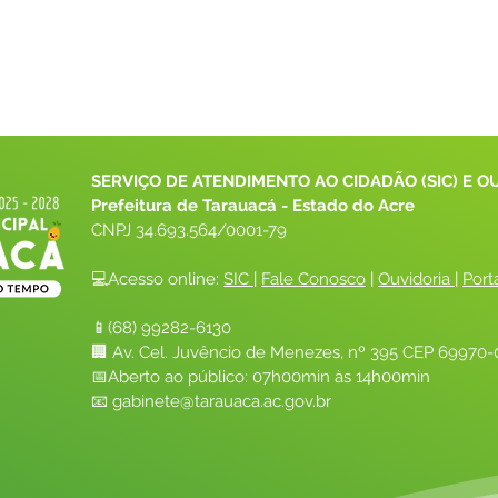
SERVIÇO DE ATENDIMENTO AO CIDADÃO (SIC) E O
Prefeitura de Tarauacá - Estado do Acre
CNPJ 
34.693.564/0001-79
💻Acesso online: 
SIC 
| 
Fale Conosco
 | 
Ouvidoria
| 
Port
📱(68) 99282-6130 
🏢 Av. Cel. Juvêncio de Menezes, nº 395 CEP 69970-0
📅Aberto ao público: 07h00min às 14h00min
📧 
gabinete@tarauaca.ac.gov.br