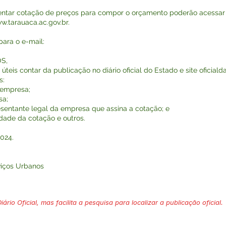
ntar cotação de preços para compor o orçamento poderão acessar o
w.tarauaca.ac.gov.br
.
ara o e-mail:
S,
úteis contar da publicação no diário oficial do Estado e site oficiald
s:
 empresa;
sa;
esentante legal da empresa que assina a cotação; e
idade da cotação e outros.
024.
viços Urbanos
ário Oficial, mas facilita a pesquisa para localizar a publicação oficial.