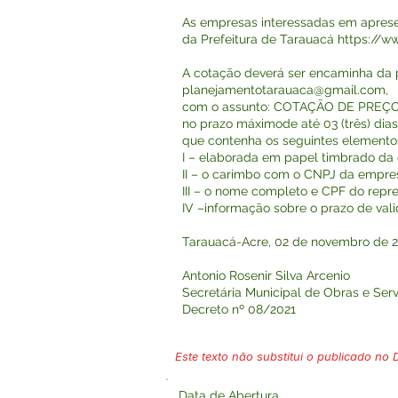
As empresas interessadas em aprese
da Prefeitura de Tarauacá
https://ww
A cotação deverá ser encaminha da p
planejamentotarauaca@gmail.com
,
com o assunto: COTAÇÃO DE PREÇO
no prazo máximode até 03 (três) dias 
que contenha os seguintes elemento
I – elaborada em papel timbrado da
II – o carimbo com o CNPJ da empre
III – o nome completo e CPF do repr
IV –informação sobre o prazo de val
Tarauacá-Acre, 02 de novembro de 2
Antonio Rosenir Silva Arcenio
Secretária Municipal de Obras e Ser
Decreto nº 08/2021
Este texto não substitui o publicado no Di
Data de Abertura