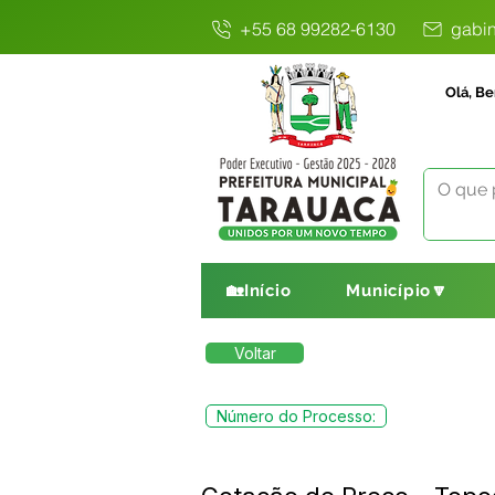
+55 68 99282-6130
gabin
Olá, Be
🏡Início
Município🔽
Voltar
Número do Processo: