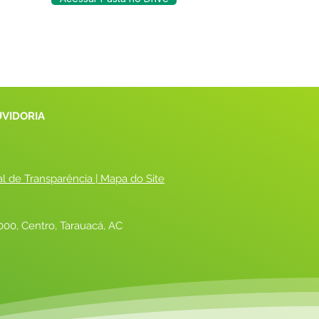
UVIDORIA
al de Transparência
 |
 Mapa do Site
00, Centro, Tarauacá, AC