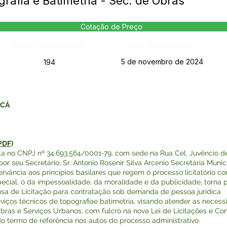
rafia e Batimetria - Sec. de Obras
Cotação de Preço
Página da Publicação:
Data da Publicação:
5 de novembro de 2024
194
ACÁ
PDF
)
 no CNPJ nº 34.693.564/0001-79, com sede na Rua Cel. Juvêncio de
or seu Secretário, Sr. Antonio Rosenir Silva Arcenio Secretária Muni
ância aos princípios basilares que regem o processo licitatório con
ecial, o da impessoalidade, da moralidade e da publicidade, torna p
sa de Licitação para contratação sob demanda de pessoa jurídica
iços técnicos de topografiae batimetria, visando atender as necess
bras e Serviços Urbanos, com fulcro na nova Lei de Licitações e Con
o termo de referência nos autos do processo administrativo.