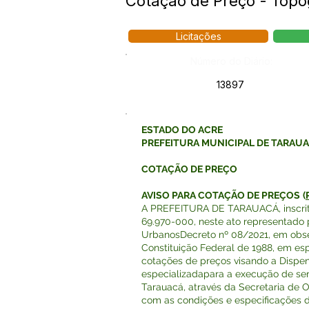
Cotação de Preço - Topog
Licitações
Número do Diário:
13897
ESTADO DO ACRE
PREFEITURA MUNICIPAL DE TARAU
COTAÇÃO DE PREÇO
AVISO PARA COTAÇÃO DE PREÇOS
(
A PREFEITURA DE TARAUACÁ, inscrita
69.970-000, neste ato representado p
UrbanosDecreto nº 08/2021, em observ
Constituição Federal de 1988, em esp
cotações de preços visando a Dispen
especializadapara a execução de serv
Tarauacá, através da Secretaria de O
com as condições e especificações d