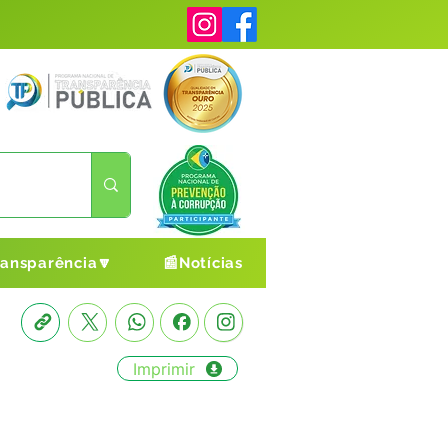
ransparência🔽
📰Notícias
Imprimir