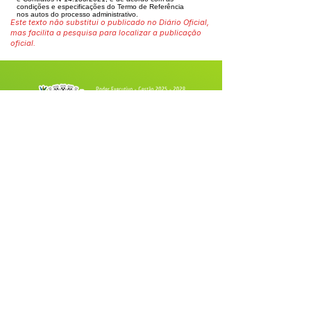
condições e especificações do Termo de Referência
nos
autos do processo administrativo.
Este texto não substitui o publicado no Diário Oficial,
mas facilita a pesquisa para localizar a publicação
oficial.
Fale com a Prefeitura
Whatsapp
SERVIÇO DE ATENDIMENTO AO 
CIDADÃO (SIC) E OUVIDORIA
Prefeitura de Tarauacá - Estado do 
Acre
CNPJ 
34.693.564/0001-79