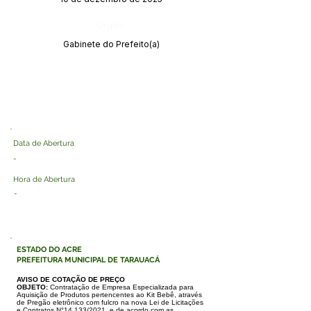
Órgão:
Gabinete do Prefeito(a)
Data de Abertura
-
Hora de Abertura
-
ESTADO DO ACRE
PREFEITURA MUNICIPAL DE TARAUACÁ
AVISO DE COTAÇÃO DE PREÇO
OBJETO:
Contratação de Empresa Especializada para
Aquisição de Produtos pertencentes ao Kit Bebê, através
de Pregão
eletrônico com fulcro na nova Lei de Licitações
e Contratos N°14.133/2021, e de acordo com as