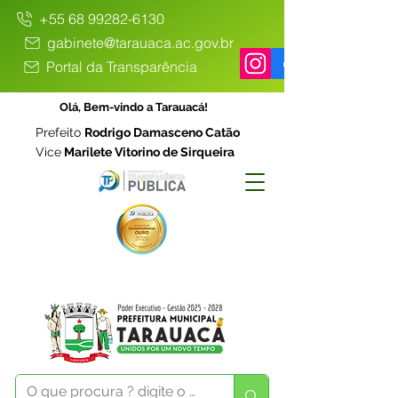
+55 68 99282-6130
gabinete@tarauaca.ac.gov.br
Portal da Transparência
Olá, Bem-vindo a Tarauacá!
Prefeito
Rodrigo Damasceno Catão
Vice
Marilete Vitorino de Sirqueira