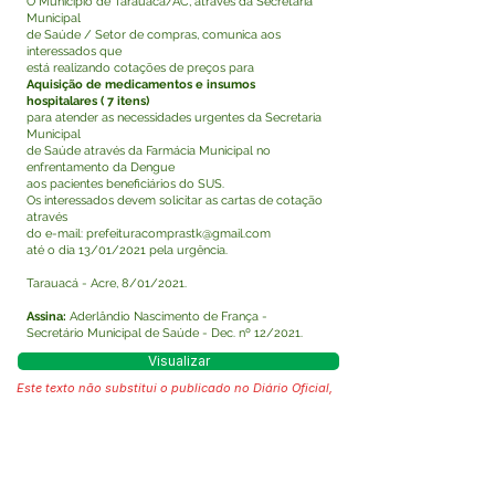
O Município de Tarauacá/AC, através da Secretaria
Municipal
de Saúde / Setor de compras, comunica aos
interessados que
está realizando cotações de preços para
Aquisição de medicamentos e insumos
hospitalares ( 7 itens)
para atender as necessidades urgentes da Secretaria
Municipal
de Saúde através da Farmácia Municipal no
enfrentamento da Dengue
aos pacientes beneficiários do SUS.
Os interessados devem solicitar as cartas de cotação
através
do e-mail:
prefeituracomprastk@gmail.com
até o dia 13/01/2021 pela urgência.
Tarauacá - Acre, 8/01/2021.
Assina:
Aderlândio Nascimento de França -
Secretário Municipal de Saúde - Dec. nº 12/2021.
Visualizar
Este texto não substitui o publicado no Diário Oficial,
mas facilita a pesquisa para localizar a publicação
oficial.