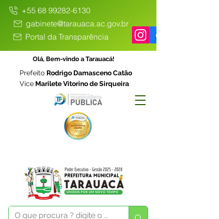
+55 68 99282-6130
gabinete@tarauaca.ac.gov.br
Portal da Transparência
Olá, Bem-vindo a Tarauacá!
Prefeito
Rodrigo Damasceno Catão
Vice
Marilete Vitorino de Sirqueira