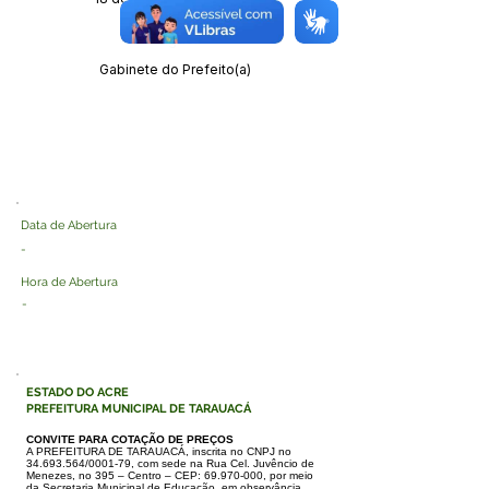
Órgão:
Gabinete do Prefeito(a)
Data de Abertura
-
Hora de Abertura
-
ESTADO DO ACRE
PREFEITURA MUNICIPAL DE TARAUACÁ
CONVITE PARA COTAÇÃO DE PREÇOS
A PREFEITURA DE TARAUACÁ, inscrita no CNPJ no
34.693.564
/0001-79, com sede na Rua Cel. Juvêncio de
Menezes, no 395 – Centro – CEP:
69.970-000
,
por meio
da Secretaria Municipal de Educação, em observância