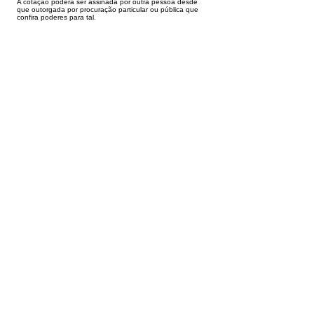
A cotação poderá ser assinada por outra pessoa desde
que outorgada por procuração particular ou pública que
confira poderes para tal.
Assina, Carlos Gomes de Sousa
Secretário Municipal de Educação
Decreto no 010/2025
Este texto não substitui o publicado no Diário Oficial,
mas facilita a pesquisa para localizar a publicação
oficial.
Fale com a Prefeitura
Whatsapp
SERVIÇO DE ATENDIMENTO AO 
CIDADÃO (SIC) E OUVIDORIA
Prefeitura de Tarauacá - Estado do 
Acre