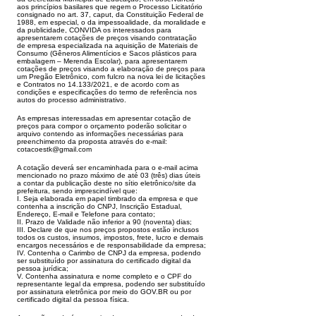
aos princípios basilares que regem o Processo Licitatório
consignado no art. 37, caput, da
Constituição Federal de
1988, em especial, o da impessoalidade, da moralidade e
da publicidade, CONVIDA os interessados para
apresentarem cotações de
preços visando contratação
de empresa especializada na aquisição de Materiais de
Consumo (Gêneros Alimentícios e Sacos plásticos para
embalagem – Me
renda Escolar), para apresentarem
cotações de preços visando a elaboração de preços para
um Pregão Eletrônico, com fulcro na nova lei de licitações
e Con
tratos no 14.133/2021, e de acordo com as
condições e especificações do termo de referência nos
autos do processo administrativo.
As empresas interessadas
em apresentar cotação de
preços para compor o orçamento poderão solicitar o
arquivo contendo as informações necessárias para
preenchimento da proposta
através do e-mail:
cotacoestk@gmail.com
A cotação deverá ser encaminhada para o e-mail acima
mencionado no prazo máximo de até 03 (três) dias úteis
a
contar da publicação deste no sítio eletrônico/site da
prefeitura, sendo imprescindível que:
I. Seja elaborada em papel timbrado da empresa e que
contenha a
inscrição do CNPJ, Inscrição Estadual,
Endereço, E-mail e Telefone para contato;
II. Prazo de Validade não inferior a 90 (noventa) dias;
III. Declare de que nos
preços propostos estão inclusos
todos os custos, insumos, impostos, frete, lucro e demais
encargos necessários e de responsabilidade da empresa;
IV. Conte
nha o Carimbo de CNPJ da empresa, podendo
ser substituído por assinatura do certificado digital da
pessoa jurídica;
V. Contenha assinatura e nome completo
e o CPF do
representante legal da empresa, podendo ser substituído
por assinatura eletrônica por meio do GOV.BR ou por
certificado digital da pessoa física.