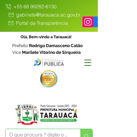
+55 68 99282-6130
gabinete@tarauaca.ac.gov.br
Portal da Transparência
Olá, Bem-vindo a Tarauacá!
Prefeito
Rodrigo Damasceno Catão
Vice
Marilete Vitorino de Sirqueira