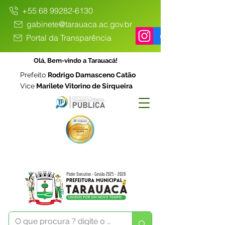
+55 68 99282-6130
gabinete@tarauaca.ac.gov.br
Portal da Transparência
Olá, Bem-vindo a Tarauacá!
Prefeito
Rodrigo Damasceno Catão
Vice
Marilete Vitorino de Sirqueira