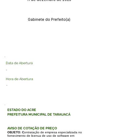
Órgão:
Gabinete do Prefeito(a)
Data de Abertura
-
Hora de Abertura
-
ESTADO DO ACRE
PREFEITURA MUNICIPAL DE TARAUACÁ
AVISO DE COTAÇÃO DE PREÇO
OBJETO: C
ontratação de empresa especializada no
fornecimento de licença de uso de software em