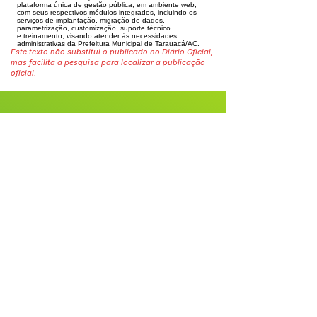
plataforma única de gestão pública, em ambiente
web,
com seus respectivos módulos integrados, incluindo os
serviços de implantação, migração de dados,
parametrização, customização, suporte técnico
e
treinamento, visando atender às necessidades
administrativas da Prefeitura Municipal de Tarauacá/AC.
Este texto não substitui o publicado no Diário Oficial,
mas facilita a pesquisa para localizar a publicação
oficial.
Fale com a Prefeitura
Whatsapp
SERVIÇO DE ATENDIMENTO AO 
CIDADÃO (SIC) E OUVIDORIA
Prefeitura de Tarauacá - Estado do 
Acre
CNPJ 
34.693.564/0001-79