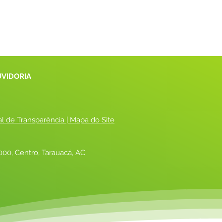
UVIDORIA
al de Transparência
 |
 Mapa do Site
00, Centro, Tarauacá, AC