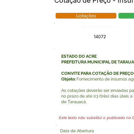
Cotação de Preço - Insum
Licitações
Número do Diário:
14072
ESTADO DO ACRE
PREFEITURA MUNICIPAL DE TARAU
CONVITE PARA COTAÇÃO DE PREÇO
Objeto:
Fornecimento de insumos agrí
As cotações deverão ser enviadas pa
no prazo de até 03 (três) dias úteis a
de Tarauacá.
Este texto não substitui o publicado no Di
Data de Abertura