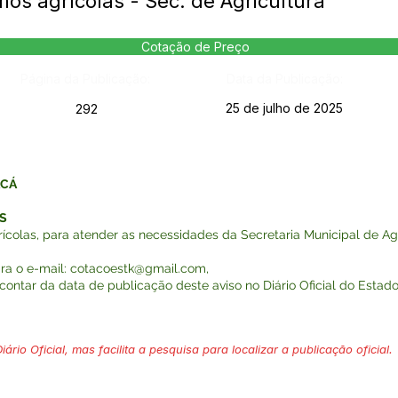
os agrícolas - Sec. de Agricultura
Cotação de Preço
Página da Publicação:
Data da Publicação:
25 de julho de 2025
292
ACÁ
S
colas, para atender as necessidades da Secretaria Municipal de Agr
ra o e-mail:
cotacoestk@gmail.com
,
 contar da data de publicação deste aviso no Diário Oficial do Estado 
ário Oficial, mas facilita a pesquisa para localizar a publicação oficial.