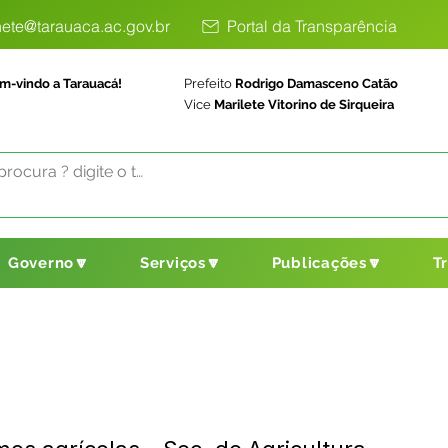
ete@tarauaca.ac.gov.br
Portal da Transparência
m-vindo a Tarauacá!
Prefeito
Rodrigo Damasceno Catão
Vice
Marilete Vitorino de Sirqueira
Governo🔽
Serviços🔽
Publicações🔽
T