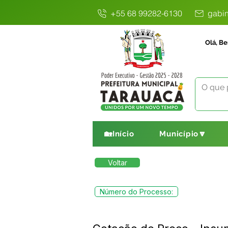
+55 68 99282-6130
gabin
Olá, Be
🏡Início
Município🔽
Voltar
Número do Processo: