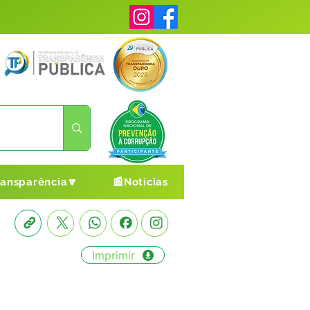
ransparência🔽
📰Notícias
Imprimir