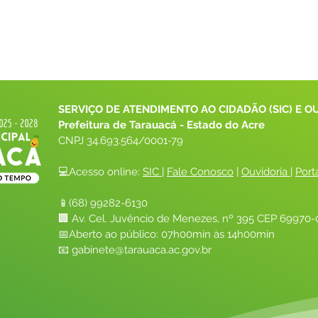
SERVIÇO DE ATENDIMENTO AO CIDADÃO (SIC) E O
Prefeitura de Tarauacá - Estado do Acre
CNPJ 
34.693.564/0001-79
💻Acesso online: 
SIC 
| 
Fale Conosco
 | 
Ouvidoria
| 
Port
📱(68) 99282-6130 
🏢 Av. Cel. Juvêncio de Menezes, nº 395 CEP 69970-0
📅Aberto ao público: 07h00min às 14h00min
📧 
gabinete@tarauaca.ac.gov.br