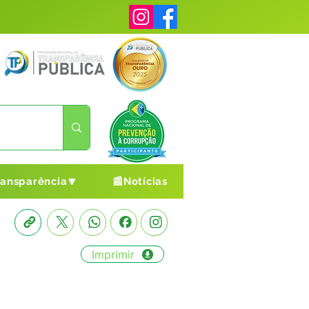
ransparência🔽
📰Notícias
Imprimir