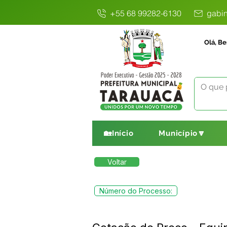
+55 68 99282-6130
gabin
Olá, Be
🏡Início
Município🔽
Voltar
Número do Processo: