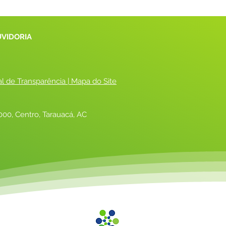
UVIDORIA
al de Transparência
 |
 Mapa do Site
00, Centro, Tarauacá, AC