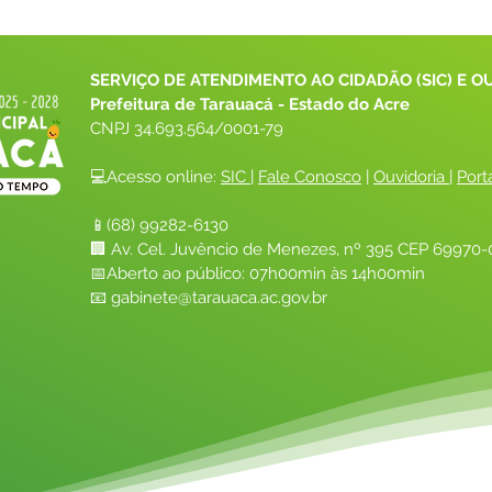
SERVIÇO DE ATENDIMENTO AO CIDADÃO (SIC) E O
Prefeitura de Tarauacá - Estado do Acre
CNPJ 
34.693.564/0001-79
💻Acesso online: 
SIC 
| 
Fale Conosco
 | 
Ouvidoria
| 
Port
📱(68) 99282-6130 
🏢 Av. Cel. Juvêncio de Menezes, nº 395 CEP 69970-0
📅Aberto ao público: 07h00min às 14h00min
📧 
gabinete@tarauaca.ac.gov.br