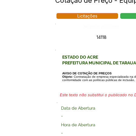
Cotação de Preço - Equip
Licitações
Número do Diário:
14118
ESTADO DO ACRE
PREFEITURA MUNICIPAL DE TARAU
AVISO DE COTAÇÃO DE PREÇOS
Objeto:
Contratação de empresa especializada na di
conformidade com as políticas públicas de inclusão
Este texto não substitui o publicado no Di
Data de Abertura
-
Hora de Abertura
-