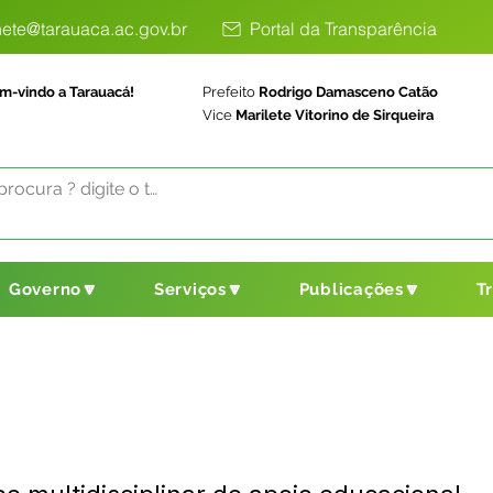
ete@tarauaca.ac.gov.br
Portal da Transparência
m-vindo a Tarauacá!
Prefeito
Rodrigo Damasceno Catão
Vice
Marilete Vitorino de Sirqueira
Governo🔽
Serviços🔽
Publicações🔽
T