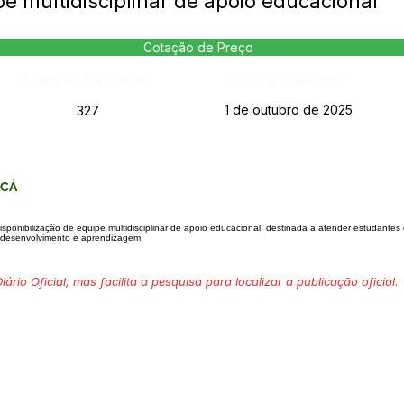
e multidisciplinar de apoio educacional
Cotação de Preço
Página da Publicação:
Data da Publicação:
1 de outubro de 2025
327
ACÁ
sponibilização de equipe multidisciplinar de apoio educacional, destinada a atender estudante
, desenvolvimento e aprendizagem.
ário Oficial, mas facilita a pesquisa para localizar a publicação oficial.