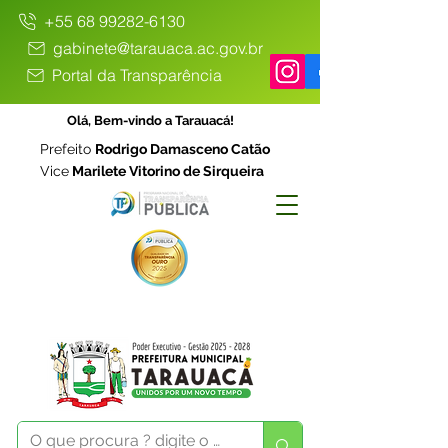
+55 68 99282-6130
gabinete@tarauaca.ac.gov.br
Portal da Transparência
Olá, Bem-vindo a Tarauacá!
Prefeito
Rodrigo Damasceno Catão
Vice
Marilete Vitorino de Sirqueira