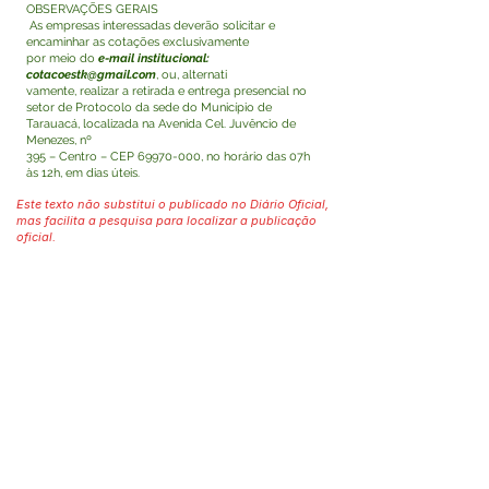
OBSERVAÇÕES GERAIS
As empresas interessadas deverão solicitar e
encaminhar as cotações exclusivamente
por meio do
e-mail institucional:
cotacoestk@gmail.com
, ou, alternati
vamente, realizar a retirada e entrega presencial no
setor de Protocolo da sede do Município de
Tarauacá, localizada na Avenida Cel. Juvêncio de
Menezes, nº
395 – Centro – CEP
69970-000
, no horário das 07h
às 12h, em dias úteis.
Este texto não substitui o publicado no Diário Oficial,
mas facilita a pesquisa para localizar a publicação
oficial.
Fale com a Prefeitura
Whatsapp