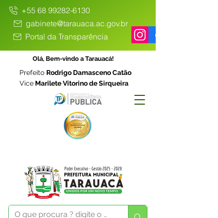
+55 68 99282-6130
gabinete@tarauaca.ac.gov.br
Portal da Transparência
Olá, Bem-vindo a Tarauacá!
Prefeito
Rodrigo Damasceno Catão
Vice
Marilete Vitorino de Sirqueira