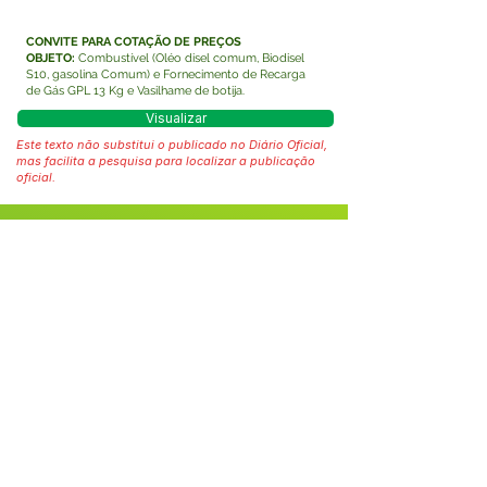
CONVITE PARA COTAÇÃO DE PREÇOS
OBJETO:
Combustível (Oléo disel comum, Biodisel
S10, gasolina Comum) e Fornecimento de Recarga
de Gás GPL 13 Kg e Vasilhame de botija.
Visualizar
Este texto não substitui o publicado no Diário Oficial,
mas facilita a pesquisa para localizar a publicação
oficial.
Fale com a Prefeitura
Whatsapp
SERVIÇO DE ATENDIMENTO AO 
CIDADÃO (SIC) E OUVIDORIA