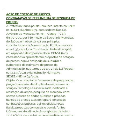
AVISO DE COTAÇÃO DE PREÇOS
CONTRATAÇÃO DE FERRAMENTA DE PESQUISA DE
PREÇOS
A Prefeitura Municipal de Tarauacá, inscrita no CNPJ
no
34.693.564
/0001-79, com sede na Rua Cel.
Juvêncio de Menezes, no 395 – Centro – CEP:
69970-000
, por intermédio da Secretaria Municipal
de Saúde, em observância aos princípios
constitucionais da Administração Pública previstos
no art. 37, caput, da Constituição Federal de 1988,
em especial o da impessoalidade, CONVIDA os
interessados a apresentarem propostas de cotação
de preços, com a finalidade de subsidiar a
elaboração da estimativa de preços da
Administração, nos termos do art. 23 da Lei Federal
no 14.133/2021 e da Instrução Normativa
SEGES/ME no 65/2021.
Objeto: Contratação de ferramenta de pesquisa de
preços, compreendendo plataforma, sistema ou
solução tecnológica especializada, destinada à
realização de ampla pesquisa de mercado, com
acesso a bases de dados públicas e privadas,
bancos de preços, atas de registro de preços,
contratações públicas, painéis oficiais, notas
fiscais, propostas comerciais e demais fontes
idôneas, em atendimento às exigências da Lei no
14.133/2021, para subsidiar: A estimativa de preços;