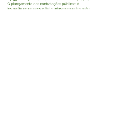
O planejamento das contratações públicas; A
instrução de processos licitatórios e de contratação
direta, no âmbito da Prefeitura Municipal de
Tarauacá/AC e de suas Secretarias Municipais.
Este texto não substitui o publicado no Diário Oficial,
mas facilita a pesquisa para localizar a publicação
oficial.
Fale com a Prefeitura
Whatsapp
SERVIÇO DE ATENDIMENTO AO 
CIDADÃO (SIC) E OUVIDORIA
Prefeitura de Tarauacá - Estado do 
Acre
CNPJ 
34.693.564/0001-79