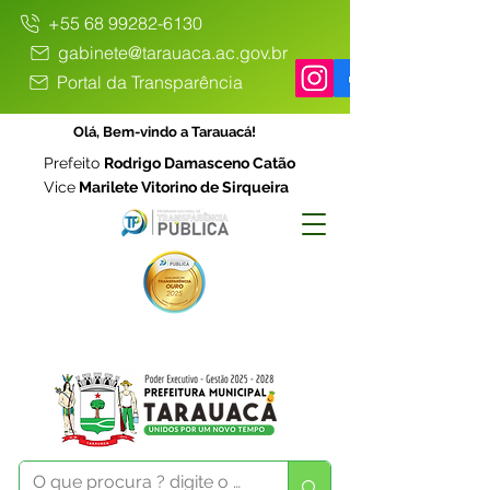
+55 68 99282-6130
gabinete@tarauaca.ac.gov.br
Portal da Transparência
Olá, Bem-vindo a Tarauacá!
Prefeito
Rodrigo Damasceno Catão
Vice
Marilete Vitorino de Sirqueira