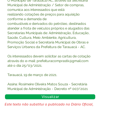
O Município de Tarauacá/AC, através da Secretaria
Municipal de Administração / Setor de compras,
comunica aos interessados que está
realizando cotações de preços para aquisição
conforme a demanda de
combustíveis e derivados do petróleo, destinados
atender a frota de veículos próprios e alugados das
Secretarias Municipais de: Administração, Educação,
Saúde, Cultura, Meio Ambiente, Agricultura,
Promoção Social e Secretaria Municipal de Obras e
Serviços Urbanos da Prefeitura de Tarauacá - AC.
Os interessados devem solicitar as cartas de cotação
através do e-mail:
prefeituracomprastk@gmail.com
até o dia 25/03/2021.
Tarauacá, 19 de março de 2021.
Assina: Rosimeire Oliveira Matos Souza - Secretária
Municipal de Administração - Decreto nº 007/2021
Visualizar
Este texto não substitui o publicado no Diário Oficial,
mas facilita a pesquisa para localizar a publicação
oficial.