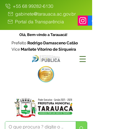
+55 68 99282-6130
gabinete@tarauaca.ac.gov.br
Portal da Transparência
Olá, Bem-vindo a Tarauacá!
Prefeito
Rodrigo Damasceno Catão
Vice
Marilete Vitorino de Sirqueira