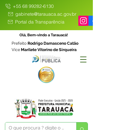
+55 68 99282-6130
gabinete@tarauaca.ac.gov.br
Portal da Transparência
Olá, Bem-vindo a Tarauacá!
Prefeito
Rodrigo Damasceno Catão
Vice
Marilete Vitorino de Sirqueira