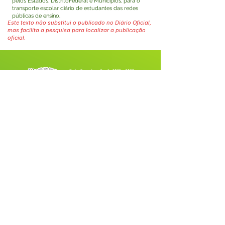
pelos Estados, DistritoFederal e Municípios, para o
transporte escolar diário de estudantes das redes
públicas de ensino.
Este texto não substitui o publicado no Diário Oficial,
mas facilita a pesquisa para localizar a publicação
oficial.
Fale com a Prefeitura
Whatsapp
SERVIÇO DE ATENDIMENTO AO 
CIDADÃO (SIC) E OUVIDORIA
Prefeitura de Tarauacá - Estado do 
Acre
CNPJ 
34.693.564/0001-79