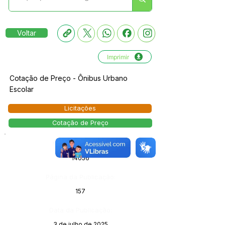
Voltar
Imprimir
Cotação de Preço - Ônibus Urbano
Escolar
Licitações
Cotação de Preço
Número do Diário:
14056
Página da Publicação:
157
Data da Publicação:
3 de julho de 2025