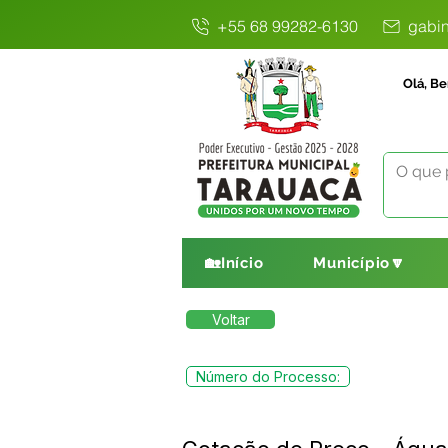
+55 68 99282-6130
gabin
Olá, Be
🏡Início
Município🔽
Voltar
Número do Processo: