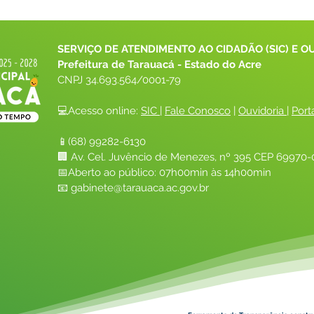
SERVIÇO DE ATENDIMENTO AO CIDADÃO (SIC) E O
Prefeitura de Tarauacá - Estado do Acre
CNPJ 
34.693.564/0001-79
💻Acesso online: 
SIC 
| 
Fale Conosco
 | 
Ouvidoria
| 
Port
📱(68) 99282-6130 
🏢 Av. Cel. Juvêncio de Menezes, nº 395 CEP 69970-0
📅Aberto ao público: 07h00min às 14h00min
📧 
gabinete@tarauaca.ac.gov.br