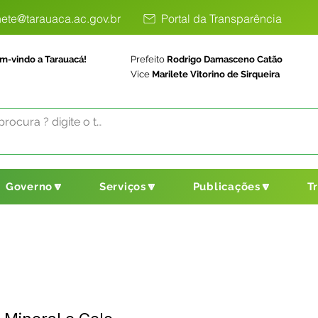
ete@tarauaca.ac.gov.br
Portal da Transparência
m-vindo a Tarauacá!
Prefeito
Rodrigo Damasceno Catão
Vice
Marilete Vitorino de Sirqueira
Governo🔽
Serviços🔽
Publicações🔽
T