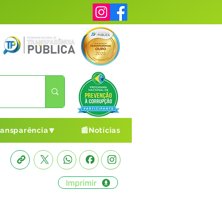
ransparência🔽
📰Notícias
Imprimir