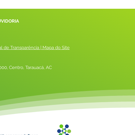
UVIDORIA
al de Transparência
 |
 Mapa do Site
00, Centro, Tarauacá, AC